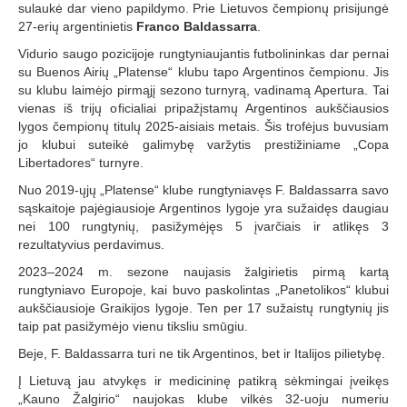
sulaukė dar vieno papildymo. Prie Lietuvos čempionų prisijungė
27-erių argentinietis
Franco Baldassarra
.
Vidurio saugo pozicijoje rungtyniaujantis futbolininkas dar pernai
su Buenos Airių „Platense“ klubu tapo Argentinos čempionu. Jis
su klubu laimėjo pirmąjį sezono turnyrą, vadinamą Apertura. Tai
vienas iš trijų oficialiai pripažįstamų Argentinos aukščiausios
lygos čempionų titulų 2025-aisiais metais. Šis trofėjus buvusiam
jo klubui suteikė galimybę varžytis prestižiniame „Copa
Libertadores“ turnyre.
Nuo 2019-ųjų „Platense“ klube rungtyniavęs F. Baldassarra savo
sąskaitoje pajėgiausioje Argentinos lygoje yra sužaidęs daugiau
nei 100 rungtynių, pasižymėjęs 5 įvarčiais ir atlikęs 3
rezultatyvius perdavimus.
2023–2024 m. sezone naujasis žalgirietis pirmą kartą
rungtyniavo Europoje, kai buvo paskolintas „Panetolikos“ klubui
aukščiausioje Graikijos lygoje. Ten per 17 sužaistų rungtynių jis
taip pat pasižymėjo vienu tiksliu smūgiu.
Beje, F. Baldassarra turi ne tik Argentinos, bet ir Italijos pilietybę.
Į Lietuvą jau atvykęs ir medicininę patikrą sėkmingai įveikęs
„Kauno Žalgirio“ naujokas klube vilkės 32-uoju numeriu