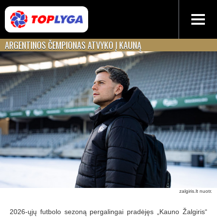
ARGENTINOS ČEMPIONAS ATVYKO Į KAUNĄ
zalgiris.lt nuotr.
2026-ųjų futbolo sezoną pergalingai pradėjęs „Kauno Žalgiris“