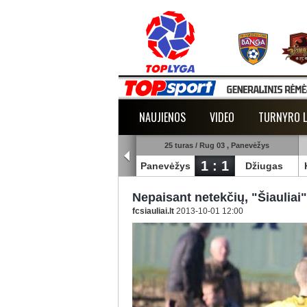
NAUJIENOS
VIDEO
TURNYRO L
25 turas / Rug 03 , Šiauliai
25 turas / Rug 03 , Panevėžys
1 : 3
1 : 1
uliai
Banga
Panevėžys
Džiugas
Nepaisant netekčių, "Šiauliai
fcsiauliai.lt
2013-10-01 12:00