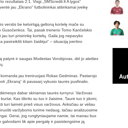
o rezultatais 2:1. Visgi „SMScredit.lt A lygos“
entė jau „Ekrano“ futbolininkai atitinkamai įveikę
ės verstis be ketvirtąją geltoną kortelę mače su
mo Gusočenkos. Tai, pasak trenerio Tomo Kančelskio
 jau turi prisirinkę kortelių. Gaila jog nepavyko
 pasireikšti kitam žaidėjui“ – situaciją įvertino
ą patyrė ir saugas Modestas Vorobjovas, dėl jo ateities
ių.
u komanda jau treniruojasi Rokas Gedminas. Pastarojo
nuoti „Ekraną“ iš pavasarį vykusio taurės pusfinalio.
 dėmesys dabar skiriamas taurės turnyrui. Varžovas
burtai. Kas iškrito su tuo ir žaisime. Taurė tuo ir įdomi,
ti turi laimėti prieš visus varžovus. Anksčiau ar vėliau
asiruošti varžyboms turime nedaug, tačiau analizuosime
ngai. Gerai, jog rungtyniaujame namie, tai manau bus
e galvodami tik apie pergalę ir pasistengsime ją