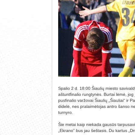
Spalio 2 d. 18:00 Šiaulių miesto saviva
aštuntfinalio rungtynės. Burtai lėmė, jo
pusfinalio varžovai Šiaulių „Šiauliai“ ir 
didelė, nes pralaimėtojas antro šanso ne
turnyro.
Šie metai kaip niekada gausūs tarpusavio 
„Ekrano“ bus jau šeštasis. Du kartus „D