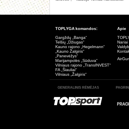
TOPLYGA komandos:
Apie
Gargždų „Banga“
TOPLY
Telšių „Džiugas“
Nariai
Kauno rajono „Hegelmann“
Valdy
„Kauno Žalgiris“
Kontak
„Panevėžys“
AirGur
Marijampolės „Sūduva“
Vilniaus rajono „TransINVEST“
FA „Šiauliai“
Vilniaus „Žalgiris“
GENERALINIS RĖMĖJAS
PAGRIN