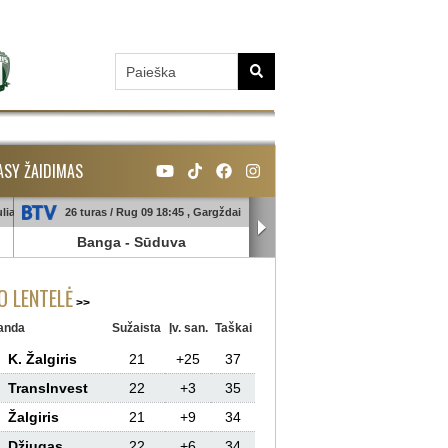
ASY ŽAIDIMAS
liai
26 turas / Rug 09 18:45 , Gargždai
26 turas / Rug 10 18:45 , Galin
Banga
-
Sūduva
TransInvest
-
Panevėžy
 LENTELĖ
anda
Sužaista
Įv. san.
Taškai
K. Žalgiris
21
+25
37
TransInvest
22
+3
35
Žalgiris
21
+9
34
Džiugas
22
+6
34