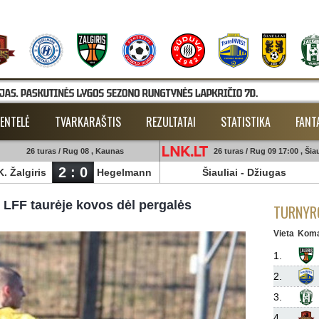
ENTELĖ
TVARKARAŠTIS
REZULTATAI
STATISTIKA
FANT
26 turas / Rug 08 , Kaunas
26 turas / Rug 09 17:00 , Šiau
2 : 0
K. Žalgiris
Hegelmann
Šiauliai
-
Džiugas
" LFF taurėje kovos dėl pergalės
TURNYRO
Vieta
Kom
1.
2.
3.
4.