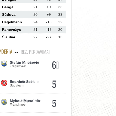
Banga
21
+9
33
Sūduva
20
+9
33
Hegelmann
24
-15
22
Panevėžys
21
-19
20
Šiauliai
22
-27
13
YDERIAI
REZ. PERDAVIMAI
6
Stefan Miloševič
TransInvest
5
Ibrahima Seck
Sūduva
5
Mykola Musolitin
TransInvest