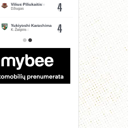
4
Vilius Piliukaitis
Džiugas
4
Yukiyoshi Karashima
K. Žalgiris