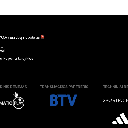
GA varžybų nuostatai
ba
tai
u kuponų taisyklės
DINIS RĖMĖJAS
TRANSLIACIJOS PARTNERIS
TECHNINIAI R