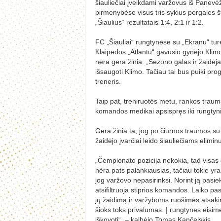
šiauliečiai įveikdami varžovus iš Panevėži
pirmenybėse visus tris sykius pergales šv
„Šiaulius“ rezultatais 1:4, 2:1 ir 1:2.
FC „Šiauliai“ rungtynėse su „Ekranu“ tur
Klaipėdos „Atlantu“ gavusio gynėjo Kli
nėra gera žinia: „Sezono galas ir žaidėjai
išsaugoti Klimo. Tačiau tai bus puiki proga
treneris.
Taip pat, treniruotės metu, rankos traum
komandos medikai apsispręs iki rungtyn
Gera žinia ta, jog po čiurnos traumos s
žaidėjo įvarčiai leido šiauliečiams elimi
„Čempionato pozicija nekokia, tad visas
nėra pats palankiausias, tačiau tokie yra 
jog varžovo nepasirinksi. Norint ją pasiek
atsifiltruoja stiprios komandos. Laiko p
jų žaidimą ir varžyboms ruošimės atsaki
šioks toks privalumas. Į rungtynes eisim
iškovoti“, – kalbėjo Tomas Kančelskis.