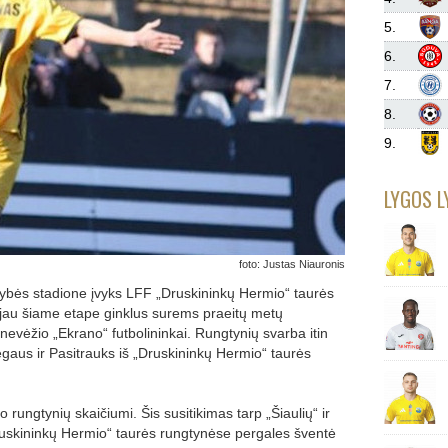
5.
6.
7.
8.
9.
LYGOS L
foto: Justas Niauronis
ldybės stadione įvyks LFF „Druskininkų Hermio“ taurės
g jau šiame etape ginklus surems praeitų metų
Panevėžio „Ekrano“ futbolininkai. Rungtynių svarba itin
gaus ir Pasitrauks iš „Druskininkų Hermio“ taurės
rungtynių skaičiumi. Šis susitikimas tarp „Šiaulių“ ir
ruskininkų Hermio“ taurės rungtynėse pergales šventė