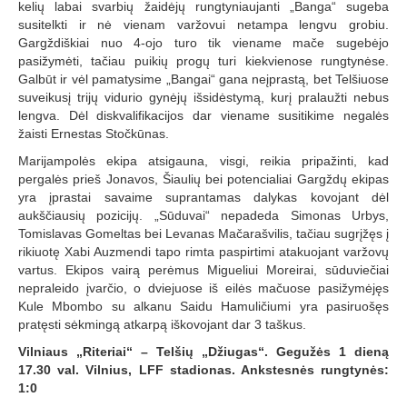
kelių labai svarbių žaidėjų rungtyniaujanti „Banga“ sugeba
susitelkti ir nė vienam varžovui netampa lengvu grobiu.
Gargždiškiai nuo 4-ojo turo tik viename mače sugebėjo
pasižymėti, tačiau puikių progų turi kiekvienose rungtynėse.
Galbūt ir vėl pamatysime „Bangai“ gana neįprastą, bet Telšiuose
suveikusį trijų vidurio gynėjų išsidėstymą, kurį pralaužti nebus
lengva. Dėl diskvalifikacijos dar viename susitikime negalės
žaisti Ernestas Stočkūnas.
Marijampolės ekipa atsigauna, visgi, reikia pripažinti, kad
pergalės prieš Jonavos, Šiaulių bei potencialiai Gargždų ekipas
yra įprastai savaime suprantamas dalykas kovojant dėl
aukščiausių pozicijų. „Sūduvai“ nepadeda Simonas Urbys,
Tomislavas Gomeltas bei Levanas Mačarašvilis, tačiau sugrįžęs į
rikiuotę Xabi Auzmendi tapo rimta paspirtimi atakuojant varžovų
vartus. Ekipos vairą perėmus Migueliui Moreirai, sūduviečiai
nepraleido įvarčio, o dviejuose iš eilės mačuose pasižymėjęs
Kule Mbombo su alkanu Saidu Hamuličiumi yra pasiruošęs
pratęsti sėkmingą atkarpą iškovojant dar 3 taškus.
Vilniaus „Riteriai“ – Telšių „Džiugas“. Gegužės 1 dieną
17.30 val. Vilnius, LFF stadionas. Ankstesnės rungtynės:
1:0