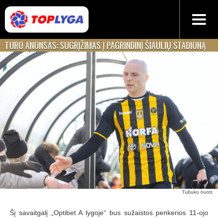
TURO ANONSAS: SUGRĮŽIMAS Į PAGRINDINĮ ŠIAULIŲ STADIONĄ
Tubuko nuotr.
Šį savaitgalį „Optibet A lygoje“ bus sužaistos penkerios 11-ojo