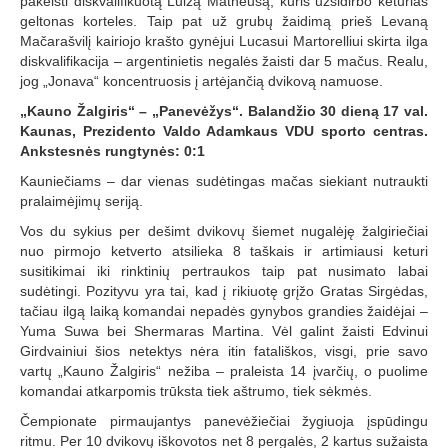
pakeisti diskvalifikuotą Luizą Matheusą, kuris užsidirbo keturias
geltonas korteles. Taip pat už grubų žaidimą prieš Levaną
Mačarašvilį kairiojo krašto gynėjui Lucasui Martorelliui skirta ilga
diskvalifikacija – argentinietis negalės žaisti dar 5 mačus. Realu,
jog „Jonava“ koncentruosis į artėjančią dvikovą namuose.
„Kauno Žalgiris“ – „Panevėžys“. Balandžio 30 dieną 17 val.
Kaunas, Prezidento Valdo Adamkaus VDU sporto centras.
Ankstesnės rungtynės: 0:1
Kauniečiams – dar vienas sudėtingas mačas siekiant nutraukti
pralaimėjimų seriją.
Vos du sykius per dešimt dvikovų šiemet nugalėję žalgiriečiai
nuo pirmojo ketverto atsilieka 8 taškais ir artimiausi keturi
susitikimai iki rinktinių pertraukos taip pat nusimato labai
sudėtingi. Pozityvu yra tai, kad į rikiuotę grįžo Gratas Sirgėdas,
tačiau ilgą laiką komandai nepadės gynybos grandies žaidėjai –
Yuma Suwa bei Shermaras Martina. Vėl galint žaisti Edvinui
Girdvainiui šios netektys nėra itin fatališkos, visgi, prie savo
vartų „Kauno Žalgiris“ nežiba – praleista 14 įvarčių, o puolime
komandai atkarpomis trūksta tiek aštrumo, tiek sėkmės.
Čempionate pirmaujantys panevėžiečiai žygiuoja įspūdingu
ritmu. Per 10 dvikovų iškovotos net 8 pergalės, 2 kartus sužaista