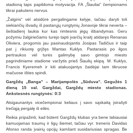
stadioną taps papildoma motyvacija. FA „Šiauliai“ čempionams
tikrai pakutens nervus.
„Žalgiris“ vėl atsidūrė pergalingame kelyje, tačiau daryti toli
siekiančių išvadų iš pastarųjų rungtynių Jonavoje tikrai neverta –
šeštadienį laukia kur kas rimtesnis jėgų išbandymas. Geru
požymiu žalgiriečiams turėjo tapti įvarčių kraitį atidaręs Renanas
Oliviera, progomis jau pasinaudojantis Josipas Tadičius ir taip
pat į rikiuotę grįžęs Mantas Kuklys. Pastarasis po ilgos
pertraukos vėl turės galimybę savo gimtojo miesto
pagrindiniame stadione varžytis prieš Šiaulių ekipą. M. Kuklys,
Francis Kyeremeh ir kiti atakuojantys žaidėjai tam tikruose
mačuose išties spindi.
Gargždų „Banga“ – Marijampolės „Sūduva“. Gegužės 1
dieną 15 val. Gargždai, Gargždų miesto stadionas.
Ankstesnės rungtynės: 0:3
Atsigaunantys vicečempionai keliaus į savo sąskaitą įsirašyti
trečiąją pergalę iš eilės.
Reikia pripažinti, kad būtent Gargždų klubas yra bene labiausiai
kamuojamas traumų ir ligų šiemet, tačiau vyr. treneris Davidas
Afonso randa įvairių opcijų kamšant susidariusias spragas. Be