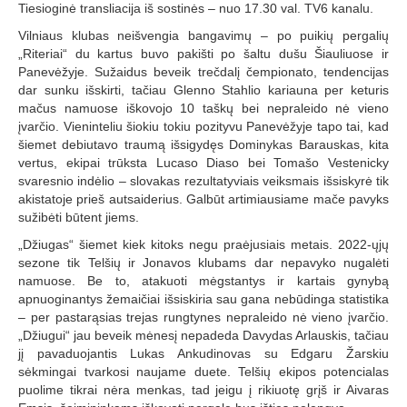
Tiesioginė transliacija iš sostinės – nuo 17.30 val. TV6 kanalu.
Vilniaus klubas neišvengia bangavimų – po puikių pergalių
„Riteriai“ du kartus buvo pakišti po šaltu dušu Šiauliuose ir
Panevėžyje. Sužaidus beveik trečdalį čempionato, tendencijas
dar sunku išskirti, tačiau Glenno Stahlio kariauna per keturis
mačus namuose iškovojo 10 taškų bei nepraleido nė vieno
įvarčio. Vieninteliu šiokiu tokiu pozityvu Panevėžyje tapo tai, kad
šiemet debiutavo traumą išsigydęs Dominykas Barauskas, kita
vertus, ekipai trūksta Lucaso Diaso bei Tomašo Vestenicky
svaresnio indėlio – slovakas rezultatyviais veiksmais išsiskyrė tik
akistatoje prieš autsaiderius. Galbūt artimiausiame mače pavyks
sužibėti būtent jiems.
„Džiugas“ šiemet kiek kitoks negu praėjusiais metais. 2022-ųjų
sezone tik Telšių ir Jonavos klubams dar nepavyko nugalėti
namuose. Be to, atakuoti mėgstantys ir kartais gynybą
apnuoginantys žemaičiai išsiskiria sau gana nebūdinga statistika
– per pastarąsias trejas rungtynes nepraleido nė vieno įvarčio.
„Džiugui“ jau beveik mėnesį nepadeda Davydas Arlauskis, tačiau
jį pavaduojantis Lukas Ankudinovas su Edgaru Žarskiu
sėkmingai tvarkosi naujame duete. Telšių ekipos potencialas
puolime tikrai nėra menkas, tad jeigu į rikiuotę grįš ir Aivaras