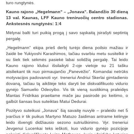
turo rungtynės.
Kauno rajono „Hegelmann“ – „Jonava“. Balandžio 30 dieną
13 val. Kaunas, LFF Kauno treniruočių centro stadionas.
Ankstesnės rungtynės: 1:4
Mėlynai balti turi puikią progą į savo sąskaitą įsirašyti septintą
pergalę.
„Hegelmann“ ekipa prieš derbį turėjo diena poilsio mažiau ir
žaidė be Yukiyoshi Karashimos, tačiau svarbiu metu susitelkė ir
su šiek tiek sėkmės pasiekė labai solidžią pergalę. Tai leido
Kauno rajono klubui išsilaikyti 2-oje vietoje su 21 tašku
atsiliekant tik nuo pirmaujančio „Panevėžio“. Komandai netrūks
motyvacijos padovanoti vyr. treneriui Andriui Skerlai gimtadienio
dovaną, tačiau tą aikštėje teks daryti be diskvalifikuoto vidurio
gynėjo Samuelio Odeoyibo. Vis tik vieną susitikimą praleidęs
Mantas Fridrikas praeitame mače jau pasirodė po keitimo, o
galbūt šansas bus suteiktas Matui Dedurai.
Pozityvo suteikusi „Jonava“ šią savaitę nuvylė – praleido net 5
įvarčius ir tik puikus Martyno Matuzo žaidimas antrame kėlinyje
leido išvengti didžiausio sezono sutriuškinimo. Vyr. treneriui
Jevgenui Lucenkai teks ieškoti, kuo vidurio gynėjo pozicijoje