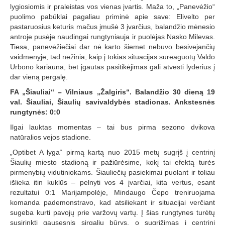
lygiosiomis ir praleistas vos vienas įvartis. Maža to, „Panevėžio“
puolimo pabūklai pagaliau priminė apie save: Elivelto per
pastaruosius keturis mačus įmušė 3 įvarčius, balandžio mėnesio
antroje pusėje naudingai rungtyniauja ir puolėjas Nasko Milevas.
Tiesa, panevėžiečiai dar nė karto šiemet nebuvo besivejančių
vaidmenyje, tad nežinia, kaip į tokias situacijas sureaguotų Valdo
Urbono kariauna, bet įgautas pasitikėjimas gali atvesti lyderius į
dar vieną pergalę.
FA „Šiauliai“ – Vilniaus „Žalgiris“. Balandžio 30 dieną 19
val. Šiauliai, Šiaulių savivaldybės stadionas. Ankstesnės
rungtynės: 0:0
Ilgai lauktas momentas – tai bus pirma sezono dvikova
natūralios vejos stadione.
„Optibet A lyga“ pirmą kartą nuo 2015 metų sugrįš į centrinį
Šiaulių miesto stadioną ir pažiūrėsime, kokį tai efektą turės
pirmenybių vidutiniokams. Šiauliečių pasiekimai puolant ir toliau
išlieka itin kuklūs – pelnyti vos 4 įvarčiai, kita vertus, esant
rezultatui 0:1 Marijampolėje, Mindaugo Čepo treniruojama
komanda pademonstravo, kad atsiliekant ir situacijai verčiant
sugeba kurti pavojų prie varžovų vartų. Į šias rungtynes turėtų
susirinkti gausesnis sirgalių būrys, o sugrįžimas į centrinį