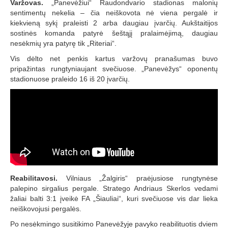
Varžovas.
„Panevėžiui“ Raudondvario stadionas malonių
sentimentų nekelia – čia neiškovota nė viena pergalė ir
kiekvieną sykį praleisti 2 arba daugiau įvarčių. Aukštaitijos
sostinės komanda patyrė šeštąjį pralaimėjimą, daugiau
nesėkmių yra patyrę tik „Riteriai“.
Vis dėlto net penkis kartus varžovų pranašumas buvo
pripažintas rungtyniaujant svečiuose. „Panevėžys“ oponentų
stadionuose praleido 16 iš 20 įvarčių.
Reabilitavosi.
Vilniaus „Žalgiris“ praėjusiose rungtynėse
palepino sirgalius pergale. Stratego Andriaus Skerlos vedami
žaliai balti 3:1 įveikė FA „Šiauliai“, kuri svečiuose vis dar lieka
neiškovojusi pergalės.
Po nesėkmingo susitikimo Panevėžyje pavyko reabilituotis dviem