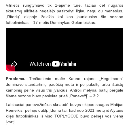
Vilnietis rungtyniavo tik 1-ajame ture, tačiau dėl nugaros
skausmų aikštėje negalėjo pasirodyti ilgiau negu du mėnesius.
„Riterių“ ekipoje žaidžia kol kas jauniausias šio sezono
futbolininkas – 17-metis Dominykas Gelombickas.
Problema.
Trečiadienio mače Kauno rajono „Hegelmann“
dominavo standartinių padėčių metu ir po pakeltų arba įžaistų
kampinių pelnė visus tris įvarčius. Antroji mėlynai baltų pergalė
šiame sezone buvo pasiekta prieš „Panevėžį“ – 3:2.
Labiausiai panevėžiečius skriaudė buvęs ekipos saugas Matijus
Remeikis, pelnęs dublį. Įdomu tai, kad nuo 2021 metų iš Alytaus
kilęs futbolininkas iš viso TOPLYGOJE buvo pelnęs vos vieną
įvartį.