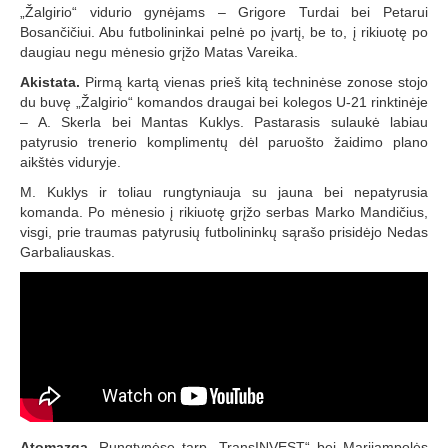
„Žalgirio“ vidurio gynėjams – Grigore Turdai bei Petarui
Bosančičiui. Abu futbolininkai pelnė po įvartį, be to, į rikiuotę po
daugiau negu mėnesio grįžo Matas Vareika.
Akistata.
Pirmą kartą vienas prieš kitą techninėse zonose stojo
du buvę „Žalgirio“ komandos draugai bei kolegos U-21 rinktinėje
– A. Skerla bei Mantas Kuklys. Pastarasis sulaukė labiau
patyrusio trenerio komplimentų dėl paruošto žaidimo plano
aikštės viduryje.
M. Kuklys ir toliau rungtyniauja su jauna bei nepatyrusia
komanda. Po mėnesio į rikiuotę grįžo serbas Marko Mandičius,
visgi, prie traumas patyrusių futbolininkų sąrašo prisidėjo Nedas
Garbaliauskas.
Atomazga.
Rungtynėse tarp „TransINVEST“ bei Marijampolės