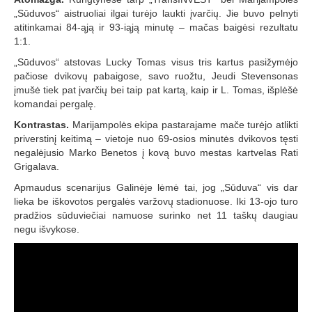
„Sūduvos“ aistruoliai ilgai turėjo laukti įvarčių. Jie buvo pelnyti
atitinkamai 84-ąją ir 93-iąją minutę – mačas baigėsi rezultatu
1:1.
„Sūduvos“ atstovas Lucky Tomas visus tris kartus pasižymėjo
pačiose dvikovų pabaigose, savo ruožtu, Jeudi Stevensonas
įmušė tiek pat įvarčių bei taip pat kartą, kaip ir L. Tomas, išplėšė
komandai pergalę.
Kontrastas.
Marijampolės ekipa pastarajame mače turėjo atlikti
priverstinį keitimą – vietoje nuo 69-osios minutės dvikovos tęsti
negalėjusio Marko Benetos į kovą buvo mestas kartvelas Rati
Grigalava.
Apmaudus scenarijus Galinėje lėmė tai, jog „Sūduva“ vis dar
lieka be iškovotos pergalės varžovų stadionuose. Iki 13-ojo turo
pradžios sūduviečiai namuose surinko net 11 taškų daugiau
negu išvykose.