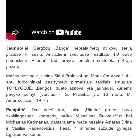
Jaunuoliai.
Gargždų „Banga“ nepralaimėtų dvikovų seriją
pratęsė iki šešių. Antradienį svečiuose rezultatu 4:0 buvo
sutriuškinti „Riteriai“, tad turnyro lentelėje šoktelėta į 4-ąją
poziciją.
Mačas sostinėje įsimins Sidui Praleikai bei Matui Ambrazaičiui –
abu futbolininkai pasižymėjo pirmaisiais taikliais smūgiais
TOPLYGOJE. „Bangos“ dueto atstovai yra jauniausi, kuriems
pavyko pelnyti įvarčius – S. Praleikai yra 18 metų, M.
Ambrazaičiui – 19-ika.
Pasipildė.
Dar prieš kurį laiką „Riterių“ gretos buvo
skaitlingesnės: komandą paliko Vukašinas Bulatovičius bei
Michaelas Kedmanas, pastarajame mače nežaidė Amaras Drina
ir Vasilije Radenovičius. Tiesa, 7 minutes sužaidė gynėjas
Egidijus Vaitkūnas.