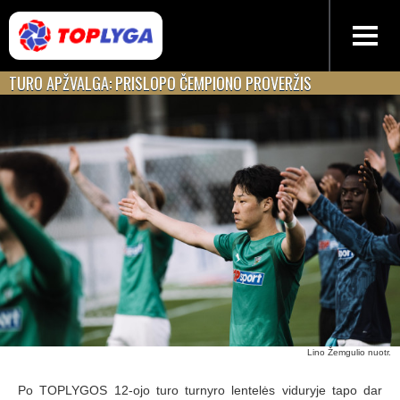
TURO APŽVALGA: PRISLOPO ČEMPIONO PROVERŽIS
Lino Žemgulio nuotr.
Po TOPLYGOS 12-ojo turo turnyro lentelės viduryje tapo dar