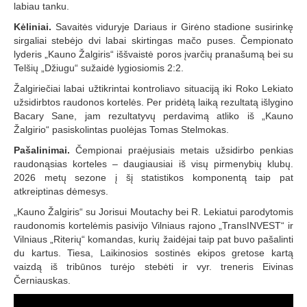
labiau tanku.
Kėliniai.
Savaitės viduryje Dariaus ir Girėno stadione susirinkę
sirgaliai stebėjo dvi labai skirtingas mačo puses. Čempionato
lyderis „Kauno Žalgiris“ iššvaistė poros įvarčių pranašumą bei su
Telšių „Džiugu“ sužaidė lygiosiomis 2:2.
Žalgiriečiai labai užtikrintai kontroliavo situaciją iki Roko Lekiato
užsidirbtos raudonos kortelės. Per pridėtą laiką rezultatą išlygino
Bacary Sane, jam rezultatyvų perdavimą atliko iš „Kauno
Žalgirio“ pasiskolintas puolėjas Tomas Stelmokas.
Pašalinimai.
Čempionai praėjusiais metais užsidirbo penkias
raudonąsias korteles – daugiausiai iš visų pirmenybių klubų.
2026 metų sezone į šį statistikos komponentą taip pat
atkreiptinas dėmesys.
„Kauno Žalgiris“ su Jorisui Moutachy bei R. Lekiatui parodytomis
raudonomis kortelėmis pasivijo Vilniaus rajono „TransINVEST“ ir
Vilniaus „Riterių“ komandas, kurių žaidėjai taip pat buvo pašalinti
du kartus. Tiesa, Laikinosios sostinės ekipos gretose kartą
vaizdą iš tribūnos turėjo stebėti ir vyr. treneris Eivinas
Černiauskas.