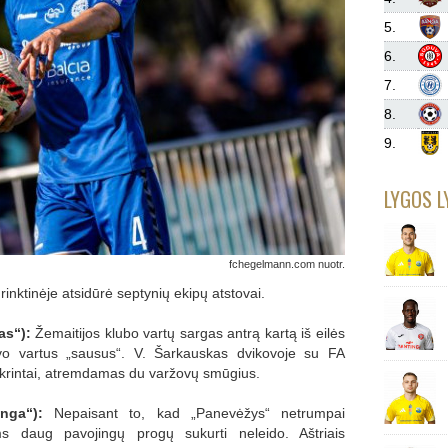
5.
6.
7.
8.
9.
LYGOS L
fchegelmann.com nuotr.
rinktinėje atsidūrė septynių ekipų atstovai.
as“):
Žemaitijos klubo vartų sargas antrą kartą iš eilės
avo vartus „sausus“. V. Šarkauskas dvikovoje su FA
žtikrintai, atremdamas du varžovų smūgius.
nga“):
Nepaisant to, kad „Panevėžys“ netrumpai
ems daug pavojingų progų sukurti neleido. Aštriais