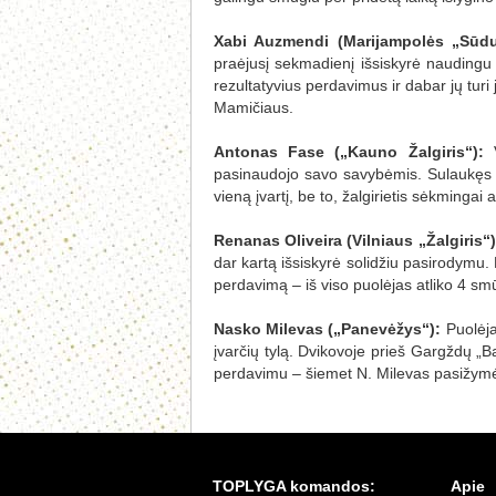
Xabi Auzmendi (Marijampolės „Sūdu
praėjusį sekmadienį išsiskyrė naudingu 
rezultatyvius perdavimus ir dabar jų tur
Mamičiaus.
Antonas Fase („Kauno Žalgiris“):
V
pasinaudojo savo savybėmis. Sulaukęs 
vieną įvartį, be to, žalgirietis sėkmingai
Renanas Oliveira (Vilniaus „Žalgiris“)
dar kartą išsiskyrė solidžiu pasirodymu. R
perdavimą – iš viso puolėjas atliko 4 smū
Nasko Milevas („Panevėžys“):
Puolėj
įvarčių tylą. Dvikovoje prieš Gargždų „B
perdavimu – šiemet N. Milevas pasižymė
TOPLYGA komandos:
Apie