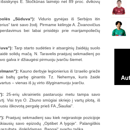
išsiskyręs E. Stočkūnas laimėjo net 89 proc. dvikovų
polės „Sūduva“):
Vidurio gynėjas iš Serbijos itin
erius“ tarė savo žodį. Pirmame kėlinyje A. Živanovičius
erdavimus bei labai prisidėjo prie marijampoliečių
duva“):
Tarp starto sudėties ir atsarginių žaidėjų suolo
aidė solidų mačą. N. Taravelis praėjusį sekmadienį po
o galva ir džiaugėsi pirmuoju įvarčiu šiemet.
elmann“):
Kauno derbyje legionierius iš Izraelio griežė
ai baltų garbę ginantis Tz. Nehemya, kuris žaidė
vartus – vienas iš jų virto išlyginamuoju įvarčiu.
):
25-erių ukrainietis pastaruoju metu tampa savo
į. Visi trys O. Zbuno smūgiai skriejo į vartų plotą, iš
usiu iškovotą pergalę prieš FA „Šiauliai“.
“):
Praėjusį sekmadienį sau kiek neįprastoje pozicijoje
kiausių savo epizodų „Optibet A lygoje“. Palangiškis
o rezultatą, išplėšdamas „Bangai“ svarbų tašką.