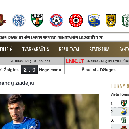
ENTELĖ
TVARKARAŠTIS
REZULTATAI
STATISTIKA
FANT
26 turas / Rug 08 , Kaunas
26 turas / Rug 09 17:00 , Šiau
2 : 0
K. Žalgiris
Hegelmann
Šiauliai
-
Džiugas
mandų žaidėjai
TURNYRO
Vieta
Kom
1.
2.
3.
4.