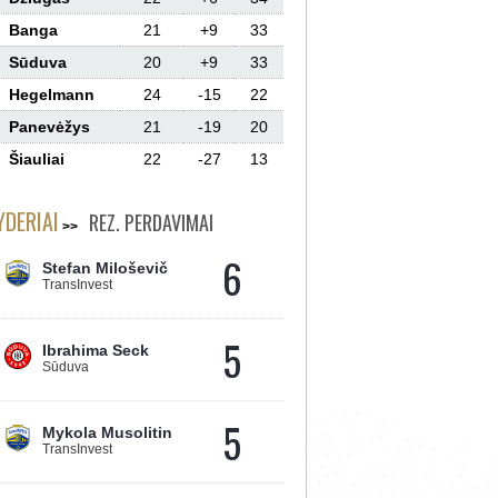
Banga
21
+9
33
Sūduva
20
+9
33
Hegelmann
24
-15
22
Panevėžys
21
-19
20
Šiauliai
22
-27
13
YDERIAI
REZ. PERDAVIMAI
6
Stefan Miloševič
TransInvest
5
Ibrahima Seck
Sūduva
5
Mykola Musolitin
TransInvest