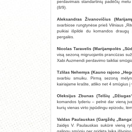
perdavimais standartinių padėčių metu 
(8/9).
Aleksandras Živanovičius (Marijam
svarbiose rungtynėse prieš Vilniaus „Rit
puikiai išpildė du komandos draugų p
pergalės.
Nicolas Taravelis (Marijampolės „Sū
visą sezoną migruojantis prancūzas suž
Xabi Auzmendi perdavimo taikliai smūgiav
Tzlilas Nehemya (Kauno rajono „Heg
svarbiu smuiku. Pirmą sezoną mėlyn
kairiajame krašte, atliko net 4 smūgius į 
Oleksijus Zbunas (Telšių „Džiugas“
komandos lyderiu – pelnė dar vieną įvart
kurių vienas virto įspūdingu epizodu, lėm
Valdas Paulauskas (Gargždų „Banga
žaidęs V. Paulauskas sukūrė vieną ryš
galingu smūgiu per pridėtą laiką išlygin