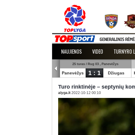
NAUJIENOS
VIDEO
TURNYRO L
25 turas / Rug 03 , Šiauliai
25 turas / Rug 03 , Panevėžys
1 : 3
1 : 1
uliai
Banga
Panevėžys
Džiugas
Turo rinktinėje – septynių ko
alyga.lt
2022-10-12 00:10