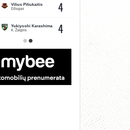
4
Vilius Piliukaitis
Džiugas
4
Yukiyoshi Karashima
K. Žalgiris