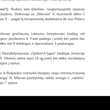
va“):
Rudenį kiek blankiau rungtyniaujantis ispanas
žaidimu. Dvikovoje su „Riteriais“ X. Auzmendi atliko 2
i jau 9 – pagal šį komponentą atsiliekama tik nuo Petaro
ienas greičiausių Lietuvos čempionato žaidėjų vėl
gero perdavimo A. Fase pabėgo į priekį bei pelnė dar
 atliko net 9 driblingus ir išprovokavo 3 pražangas.
:
Rezultatyviausias „Optibet A lygos“ žaidėjas Jonavoje
. Oliveira pelnė savo 15-ąjį įvartį bei atliko rezultatyvų
gius į vartus.
as iš Bulgarijos nutraukė daugiau negu mėnesį trukusią
angą“ N. Milevas pasižymėjo taikliu smūgiu ir „raktiniu“
jo 7 sykius.