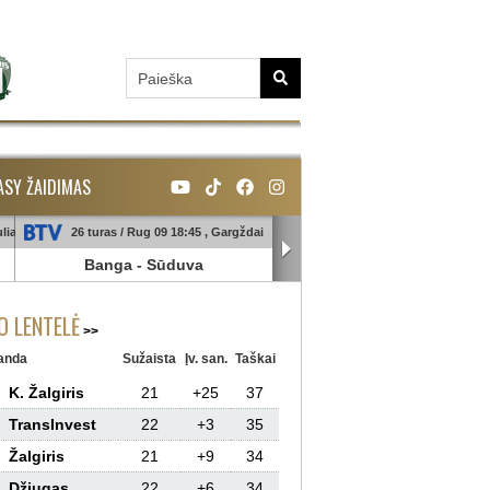
ASY ŽAIDIMAS
liai
26 turas / Rug 09 18:45 , Gargždai
26 turas / Rug 10 18:45 , Galin
Banga
-
Sūduva
TransInvest
-
Panevėžy
 LENTELĖ
anda
Sužaista
Įv. san.
Taškai
K. Žalgiris
21
+25
37
TransInvest
22
+3
35
Žalgiris
21
+9
34
Džiugas
22
+6
34