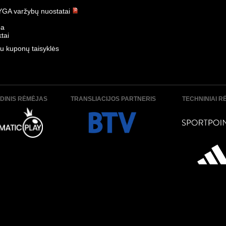
GA varžybų nuostatai
ba
tai
u kuponų taisyklės
DINIS RĖMĖJAS
TRANSLIACIJOS PARTNERIS
TECHNINIAI R