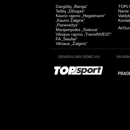
Gargždų „Banga“
TOPLY
Telšių „Džiugas“
Nariai
Kauno rajono „Hegelmann“
Valdy
„Kauno Žalgiris“
Kontak
„Panevėžys“
AirGur
Marijampolės „Sūduva“
Vilniaus rajono „TransINVEST“
FA „Šiauliai“
Vilniaus „Žalgiris“
GENERALINIS RĖMĖJAS
PAGRIN