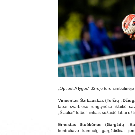
„Optibet A lygos“ 32-ojo turo simbolinėje 
Vincentas Šarkauskas (Telšių „Džiug
labai svarbiose rungtynėse išlaikė s
„Šiauliai“ futbolininkais sužaidė labai u
Ernestas Stočkūnas (Gargždų „Ba
kontroliavo kamuolį, gargždiškiai ji