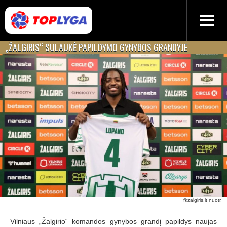
„ŽALGIRIS“ SULAUKĖ PAPILDYMO GYNYBOS GRANDYJE
fkzalgiris.lt nuotr.
Vilniaus „Žalgirio“ komandos gynybos grandį papildys naujas