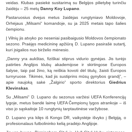
veidas. Klubas pasiekė susitarimą su Belgijos pilietybę turinčiu
žaidėju – 25 metų
Danny Koy Lupano
.
Pastaruosius dvejus metus žaidėjas rungtyniavo Moldovoje,
Orhėjaus „Milsami“ komandoje, su ja 2025 metais tapo šalies
čempionu.
Į Vilnių jis atvyko po neseniai pasibaigusio Moldovos čempionato
sezono. Praėjęs medicininę apžiūrą D. Lupano pasirašė sutartį,
kuri įsigalios nuo birželio mėnesio.
„Danny yra aukštas, fiziškai stiprus vidurio gynėjas. Jis turėjo
patirties Anglijos klubų akademijose ir skirtingose Europos
šalyse, taip pat žino, ką reiškia kovoti dėl titulų, žaisti Europos
turnyruose. Tikimės, kad jis sustiprins mūsų gynybos grandį“, –
apie naujoką sakė „Žalgirio“ sporto direktorius
Giedrius
Klevinskas
.
Su „Milsami“ D. Lupano du sezonus varžėsi UEFA Konferencijų
lygoje, metus bandė laimę UEFA Čempionų lygos atrankoje – iš
viso jo sąskaitoje 10 rungtynių tarptautinėse varžybose.
D. Lupano yra kilęs iš Kongo DR, vaikystėje išvyko į Belgiją, o
profesionalaus futbolininko kelią pradėjo Anglijoje.