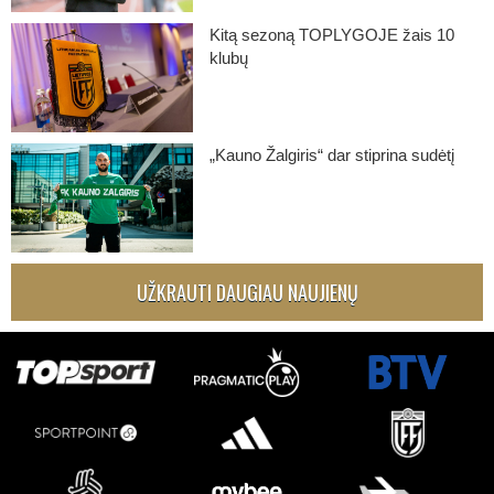
Kitą sezoną TOPLYGOJE žais 10
klubų
„Kauno Žalgiris“ dar stiprina sudėtį
UŽKRAUTI DAUGIAU NAUJIENŲ