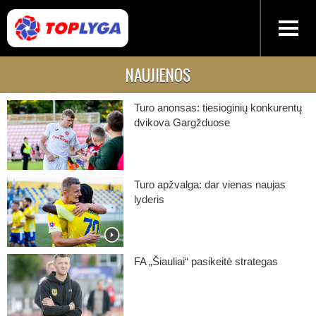
NAUJIENOS
Turo anonsas: tiesioginių konkurentų
dvikova Gargžduose
Turo apžvalga: dar vienas naujas
lyderis
FA „Šiauliai“ pasikeitė strategas