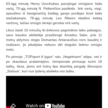
63-iąją minutę Henry Uzochukwu pavojingai smūgiavo šalia
vartų, 70-ąją minutę N. Petkevičius pasileido link vartų, visgi,
spaudimo iš besiginančių žaidėjų gavęs puolėjas šovė šalia
stačiakampio. 78-ąją minutę Leo Ribeiro klaidino keletą
varžovų, tačiau smūgis skriejo gerokai virš vartų.
Likus žaisti 10 minučių iki dvikovos pagrindinio laiko pabaigos,
savo baudos aikštelėje prasižengė Amadou Sabo, prie 11
metrų atžymos stojęs Domantas Antanavičius nors baudinį ir
realizavo, jis įskaitytas nebuvo dėl dvigubo lietimo smūgio
metu.
Po pirmojo „TOPsport A lygos“ rato „Hegelmann“ ekipa, net ir
po skaudaus pralaimėjimo, čempionate pirmauja turint 18
taškų, tiesa, jiems ant kulnų lipa skambią pergalę iškovojusi
„Sūduva“, kuri nuo lyderių atsilieka vos tašku.