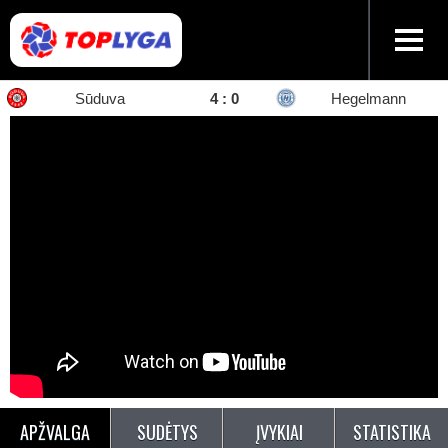
Sūduva
4
:
0
Hegelmann
APŽVALGA
SUDĖTYS
ĮVYKIAI
STATISTIKA