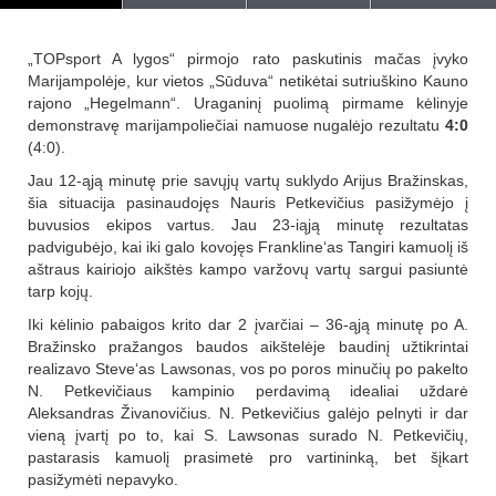
„TOPsport A lygos“ pirmojo rato paskutinis mačas įvyko
Marijampolėje, kur vietos „Sūduva“ netikėtai sutriuškino Kauno
rajono „Hegelmann“. Uraganinį puolimą pirmame kėlinyje
demonstravę marijampoliečiai namuose nugalėjo rezultatu
4:0
(4:0).
Jau 12-ąją minutę prie savųjų vartų suklydo Arijus Bražinskas,
šia situacija pasinaudojęs Nauris Petkevičius pasižymėjo į
buvusios ekipos vartus. Jau 23-iąją minutę rezultatas
padvigubėjo, kai iki galo kovojęs Frankline‘as Tangiri kamuolį iš
aštraus kairiojo aikštės kampo varžovų vartų sargui pasiuntė
tarp kojų.
Iki kėlinio pabaigos krito dar 2 įvarčiai – 36-ąją minutę po A.
Bražinsko pražangos baudos aikštelėje baudinį užtikrintai
realizavo Steve‘as Lawsonas, vos po poros minučių po pakelto
N. Petkevičiaus kampinio perdavimą idealiai uždarė
Aleksandras Živanovičius. N. Petkevičius galėjo pelnyti ir dar
vieną įvartį po to, kai S. Lawsonas surado N. Petkevičių,
pastarasis kamuolį prasimetė pro vartininką, bet šįkart
pasižymėti nepavyko.