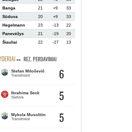
Banga
21
+9
33
Sūduva
20
+9
33
Hegelmann
23
-13
22
Panevėžys
21
-19
20
Šiauliai
22
-27
13
YDERIAI
REZ. PERDAVIMAI
6
Stefan Miloševič
TransInvest
5
Ibrahima Seck
Sūduva
5
Mykola Musolitin
TransInvest