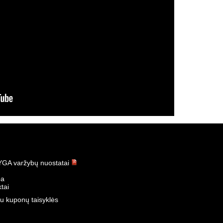
GA varžybų nuostatai
ba
tai
u kuponų taisyklės