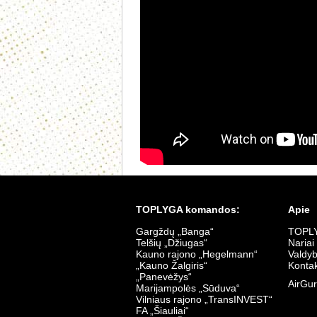
TOPLYGA komandos:
Apie
Gargždų „Banga“
TOPLY
Telšių „Džiugas“
Nariai
Kauno rajono „Hegelmann“
Valdy
„Kauno Žalgiris“
Kontak
„Panevėžys“
AirGur
Marijampolės „Sūduva“
Vilniaus rajono „TransINVEST“
FA „Šiauliai“