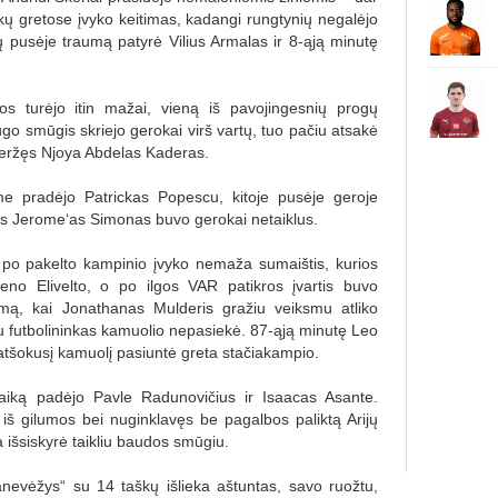
ų gretose įvyko keitimas, kadangi rungtynių negalėjo
ų pusėje traumą patyrė Vilius Armalas ir 8-ąją minutę
 turėjo itin mažai, vieną iš pavojingesnių progų
go smūgis skriejo gerokai virš vartų, tuo pačiu atsakė
iveržęs Njoya Abdelas Kaderas.
me pradėjo Patrickas Popescu, kitoje pusėje geroje
kęs Jerome‘as Simonas buvo gerokai netaiklus.
 po pakelto kampinio įvyko nemaža sumaištis, kurios
eno Elivelto, o po ilgos VAR patikros įvartis buvo
mą, kai Jonathanas Mulderis gražiu veiksmu atliko
 futbolininkas kamuolio nepasiekė. 87-ąją minutę Leo
– atšokusį kamuolį pasiuntė greta stačiakampio.
 laiką padėjo Pavle Radunovičius ir Isaacas Asante.
š gilumos bei nuginklavęs be pagalbos paliktą Arijų
 išsiskyrė taikliu baudos smūgiu.
nevėžys“ su 14 taškų išlieka aštuntas, savo ruožtu,