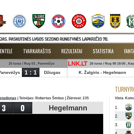
ENTELĖ
TVARKARAŠTIS
REZULTATAI
STATISTIKA
FANT
25 turas / Rug 03 , Panevėžys
26 turas / Rug 08 19:00 , Ka
1 : 1
Panevėžys
Džiugas
K. Žalgiris
-
Hegelmann
TURNYRO
 stadionas
| Teisėjas: Robertas Šmitas | Žiūrovai: 235
Vieta
Kom
3
0
Hegelmann
1.
2.
3.
4.