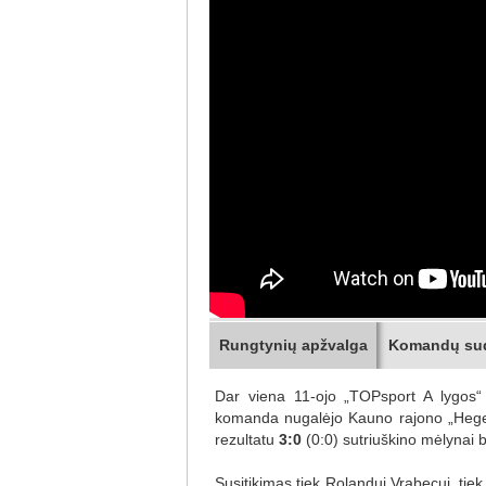
Rungtynių apžvalga
Komandų su
Dar viena 11-ojo „TOPsport A lygos“ 
komanda nugalėjo Kauno rajono „Hege
rezultatu
3:0
(0:0) sutriuškino mėlynai b
Susitikimas tiek Rolandui Vrabecui, tie