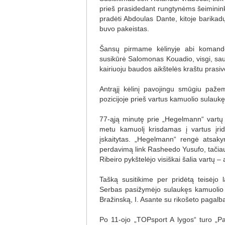
prieš prasidedant rungtynėms šeiminink
pradėti Abdoulas Dante, kitoje barikad
buvo pakeistas.
Šansų pirmame kėlinyje abi komandos
susikūrė Salomonas Kouadio, visgi, sau
kairiuoju baudos aikštelės kraštu pras
Antrąjį kėlinį pavojingu smūgiu paže
pozicijoje prieš vartus kamuolio sulau
77-ąją minutę prie „Hegelmann“ vartų
metu kamuolį krisdamas į vartus įrid
įskaitytas. „Hegelmann“ rengė atsaky
perdavimą link Rasheedo Yusufo, tačiau
Ribeiro pykštelėjo visiškai šalia vartų 
Tašką susitikime per pridėtą teisėjo
Serbas pasižymėjo sulaukęs kamuolio i
Bražinską, I. Asante su rikošeto pagalba
Po 11-ojo „TOPsport A lygos“ turo „Pa