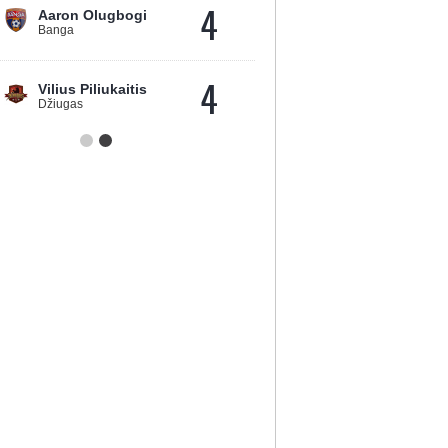
4
Aaron Olugbogi
Banga
4
Vilius Piliukaitis
Džiugas