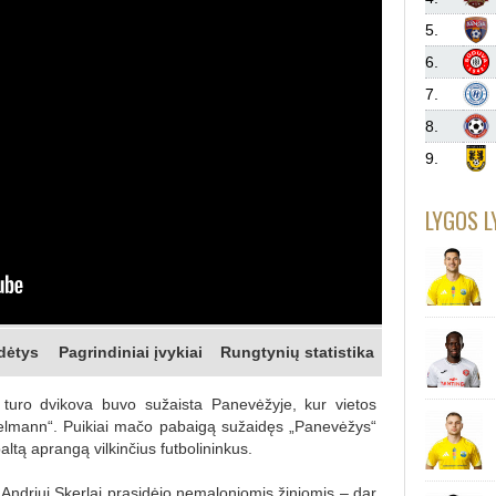
5.
6.
7.
8.
9.
LYGOS L
dėtys
Pagrindiniai įvykiai
Rungtynių statistika
turo dvikova buvo sužaista Panevėžyje, kur vietos
lmann“. Puikiai mačo pabaigą sužaidęs „Panevėžys“
altą aprangą vilkinčius futbolininkus.
k Andriui Skerlai prasidėjo nemaloniomis žiniomis – dar