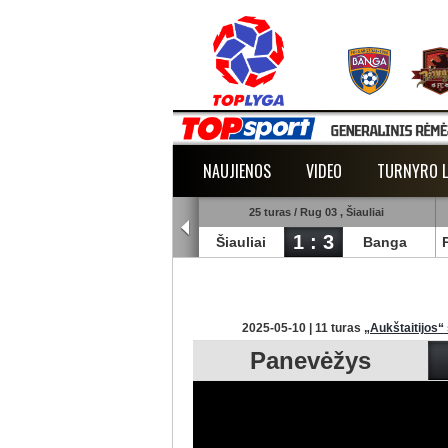
NAUJIENOS
VIDEO
TURNYRO L
5 turas / Rug 02 , Raudondvaris
25 turas / Rug 03 , Šiauliai
1 : 2
1 : 3
lmann
TransInvest
Šiauliai
Banga
2025-05-10 | 11 turas
„Aukštaitijos“
Panevėžys