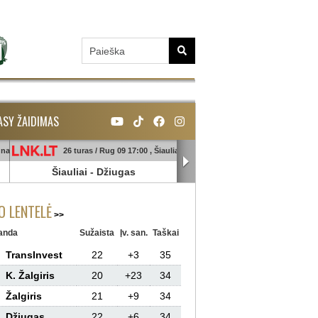
ASY ŽAIDIMAS
unas
26 turas / Rug 09 17:00 , Šiauliai
26 turas / Rug 09 18:45 , Ga
Šiauliai
-
Džiugas
Banga
-
Sūduva
 LENTELĖ
anda
Sužaista
Įv. san.
Taškai
TransInvest
22
+3
35
K. Žalgiris
20
+23
34
Žalgiris
21
+9
34
Džiugas
22
+6
34