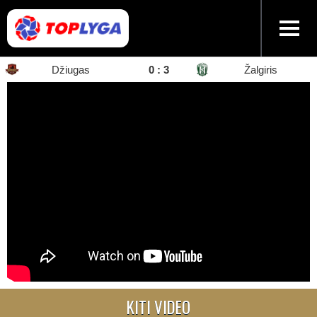
Džiugas
0 : 3
Žalgiris
KITI VIDEO