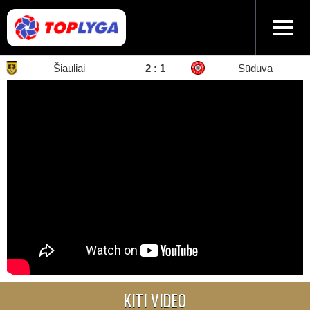
Šiauliai
2 : 1
Sūduva
KITI VIDEO