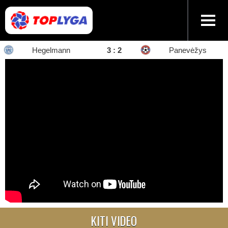
Hegelmann
3 : 2
Panevėžys
KITI VIDEO