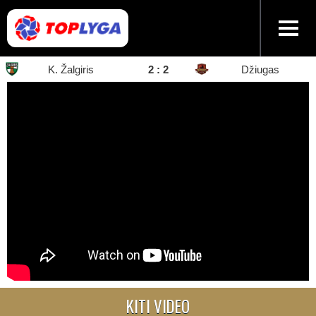
K. Žalgiris
2 : 2
Džiugas
KITI VIDEO