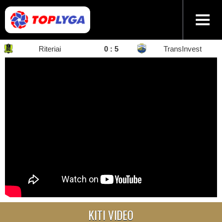
Riteriai
0 : 5
TransInvest
KITI VIDEO