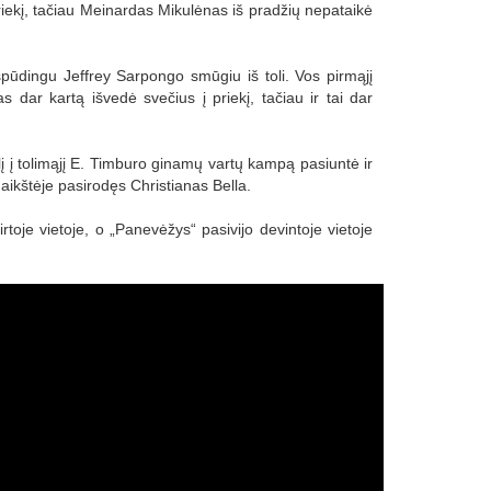
 priekį, tačiau Meinardas Mikulėnas iš pradžių nepataikė
pūdingu Jeffrey Sarpongo smūgiu iš toli. Vos pirmąjį
s dar kartą išvedė svečius į priekį, tačiau ir tai dar
lį į tolimąjį E. Timburo ginamų vartų kampą pasiuntė ir
ikštėje pasirodęs Christianas Bella.
virtoje vietoje, o „Panevėžys“ pasivijo devintoje vietoje