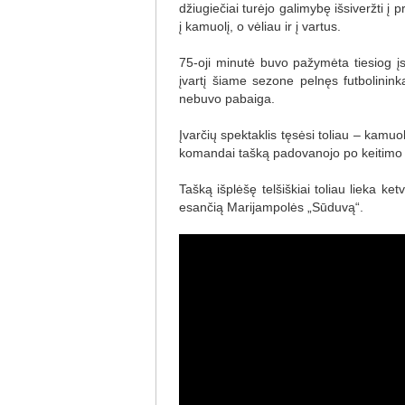
džiugiečiai turėjo galimybę išsiveržti į
į kamuolį, o vėliau ir į vartus.
75-oji minutė buvo pažymėta tiesiog įs
įvartį šiame sezone pelnęs futbolininka
nebuvo pabaiga.
Įvarčių spektaklis tęsėsi toliau – kamuo
komandai tašką padovanojo po keitimo a
Tašką išplėšę telšiškiai toliau lieka ket
esančią Marijampolės „Sūduvą“.