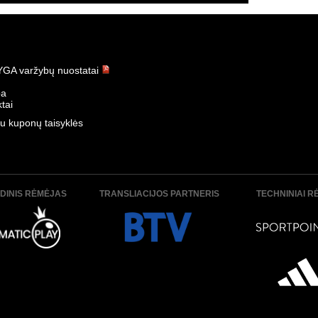
GA varžybų nuostatai
ba
tai
u kuponų taisyklės
DINIS RĖMĖJAS
TRANSLIACIJOS PARTNERIS
TECHNINIAI R