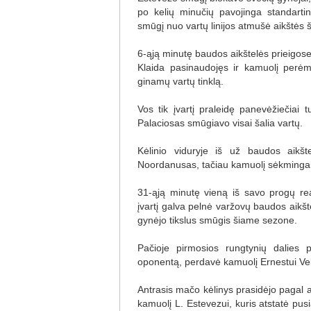
po kelių minučių pavojinga standarti
smūgį nuo vartų linijos atmušė aikštės š
6-ąją minutę baudos aikštelės prieigos
Klaida pasinaudojęs ir kamuolį perėm
ginamų vartų tinklą.
Vos tik įvartį praleidę panevėžiečiai t
Palaciosas smūgiavo visai šalia vartų.
Kėlinio viduryje iš už baudos aikšt
Noordanusas, tačiau kamuolį sėkminga
31-ąją minutę vieną iš savo progų re
įvartį galva pelnė varžovų baudos aikšte
gynėjo tikslus smūgis šiame sezone.
Pačioje pirmosios rungtynių dalies 
oponentą, perdavė kamuolį Ernestui Veliu
Antrasis mačo kėlinys prasidėjo pagal 
kamuolį L. Estevezui, kuris atstatė pu