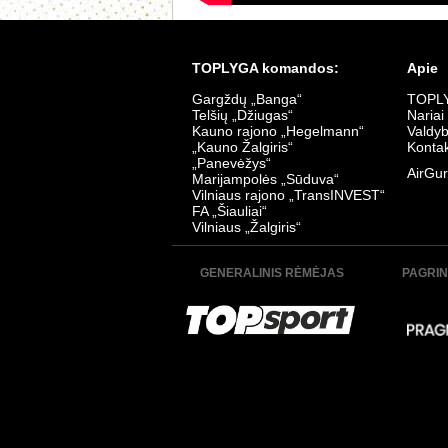
TOPLYGA komandos:
Apie
Gargždų „Banga“
TOPLY
Telšių „Džiugas“
Nariai
Kauno rajono „Hegelmann“
Valdy
„Kauno Žalgiris“
Kontak
„Panevėžys“
AirGur
Marijampolės „Sūduva“
Vilniaus rajono „TransINVEST“
FA „Šiauliai“
Vilniaus „Žalgiris“
GENERALINIS RĖMĖJAS
PAGRIN