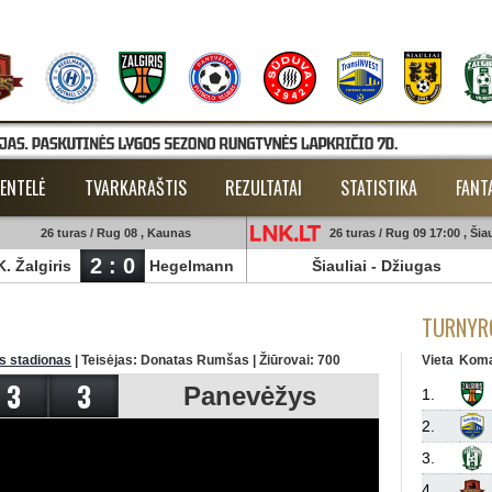
ENTELĖ
TVARKARAŠTIS
REZULTATAI
STATISTIKA
FANT
26 turas / Rug 08 , Kaunas
26 turas / Rug 09 17:00 , Šiau
2 : 0
K. Žalgiris
Hegelmann
Šiauliai
-
Džiugas
TURNYRO
is stadionas
| Teisėjas: Donatas Rumšas | Žiūrovai: 700
Vieta
Kom
3
3
Panevėžys
1.
2.
3.
4.