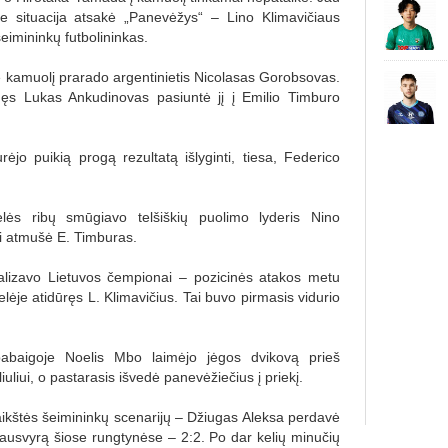
ne situacija atsakė „Panevėžys“ – Lino Klimavičiaus
eimininkų futbolininkas.
e kamuolį prarado argentinietis Nicolasas Gorobsovas.
ęs Lukas Ankudinovas pasiuntė jį į Emilio Timburo
urėjo puikią progą rezultatą išlyginti, tiesa, Federico
elės ribų smūgiavo telšiškių puolimo lyderis Nino
i atmušė E. Timburas.
alizavo Lietuvos čempionai – pozicinės atakos metu
lėje atidūręs L. Klimavičius. Tai buvo pirmasis vidurio
pabaigoje Noelis Mbo laimėjo jėgos dvikovą prieš
liui, o pastarasis išvedė panevėžiečius į priekį.
aikštės šeimininkų scenarijų – Džiugas Aleksa perdavė
siausvyrą šiose rungtynėse – 2:2. Po dar kelių minučių