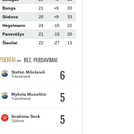
Banga
21
+9
33
Sūduva
20
+9
33
Hegelmann
24
-15
22
Panevėžys
21
-19
20
Šiauliai
22
-27
13
YDERIAI
REZ. PERDAVIMAI
6
Stefan Miloševič
TransInvest
5
Mykola Musolitin
TransInvest
5
Ibrahima Seck
Sūduva