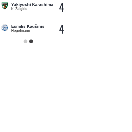
4
Yukiyoshi Karashima
K. Žalgiris
4
Esmilis Kaušinis
Hegelmann