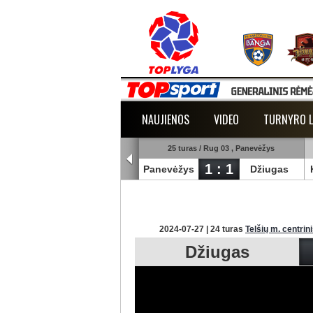
NAUJIENOS
VIDEO
TURNYRO L
25 turas / Rug 03 , Šiauliai
25 turas / Rug 03 , Panevėžys
1 : 3
1 : 1
uliai
Banga
Panevėžys
Džiugas
2024-07-27 | 24 turas
Telšių m. centrin
Džiugas