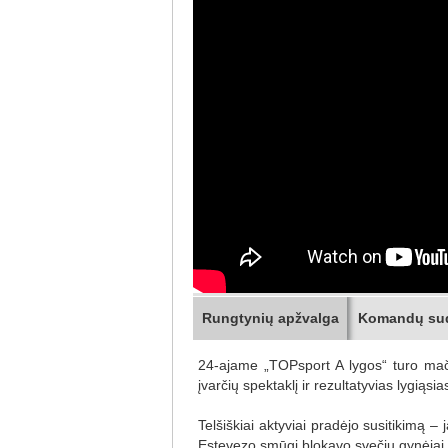
Rungtynių apžvalga
Komandų su
24-ajame „TOPsport A lygos“ turo mače
įvarčių spektaklį ir rezultatyvias lygiąsi
Telšiškiai aktyviai pradėjo susitikimą 
Estevezo smūgį blokavo svečių gynėjai,