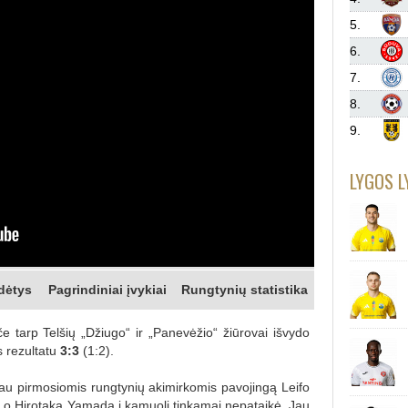
5.
6.
7.
8.
9.
LYGOS L
dėtys
Pagrindiniai įvykiai
Rungtynių statistika
 tarp Telšių „Džiugo“ ir „Panevėžio“ žiūrovai išvydo
as rezultatu
3:3
(1:2).
– jau pirmosiomis rungtynių akimirkomis pavojingą Leifo
 o Hirotaka Yamada į kamuolį tinkamai nepataikė. Jau