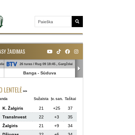
ASY ŽAIDIMAS
liai
26 turas / Rug 09 18:45 , Gargždai
26 turas / Rug 10 18:45 , Galin
Banga
-
Sūduva
TransInvest
-
Panevėžy
 LENTELĖ
anda
Sužaista
Įv. san.
Taškai
K. Žalgiris
21
+25
37
TransInvest
22
+3
35
Žalgiris
21
+9
34
Džiugas
22
+6
34