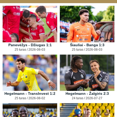
Panevėžys - Džiugas 1:1
Šiauliai - Banga 1:3
25 turas / 2026-08-03
25 turas / 2026-08-03
Hegelmann - TransInvest 1:2
Hegelmann - Žalgiris 2:3
25 turas / 2026-08-02
24 turas / 2026-07-27