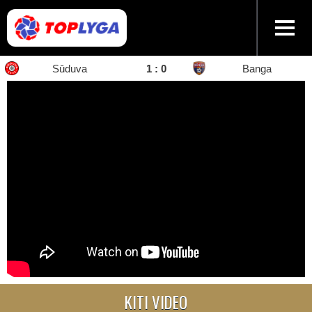
Sūduva
1 : 0
Banga
KITI VIDEO