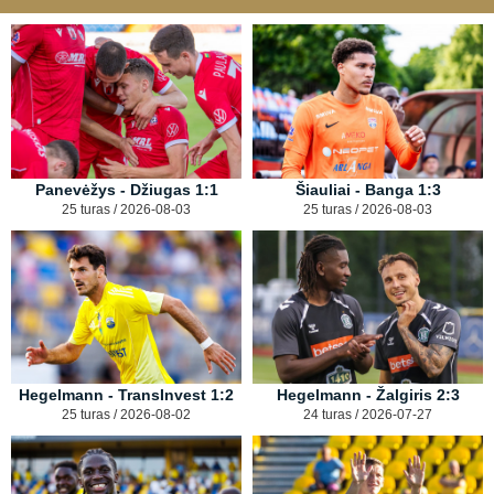
Panevėžys - Džiugas 1:1
Šiauliai - Banga 1:3
25 turas / 2026-08-03
25 turas / 2026-08-03
Hegelmann - TransInvest 1:2
Hegelmann - Žalgiris 2:3
25 turas / 2026-08-02
24 turas / 2026-07-27