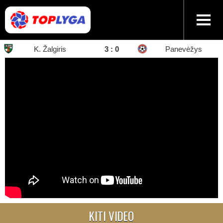
K. Žalgiris
3 : 0
Panevėžys
KITI VIDEO