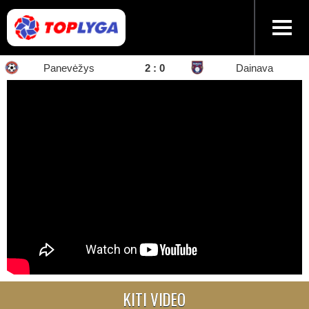
Panevėžys
2 : 0
Dainava
KITI VIDEO