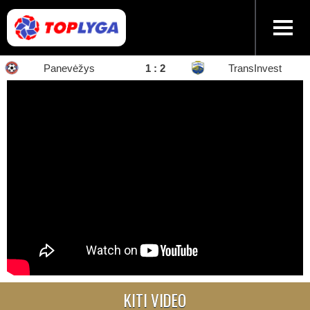
Panevėžys
1 : 2
TransInvest
KITI VIDEO