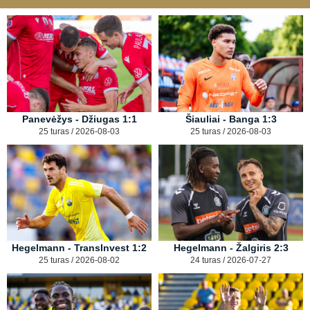
Panevėžys - Džiugas 1:1
Šiauliai - Banga 1:3
25 turas / 2026-08-03
25 turas / 2026-08-03
Hegelmann - TransInvest 1:2
Hegelmann - Žalgiris 2:3
25 turas / 2026-08-02
24 turas / 2026-07-27