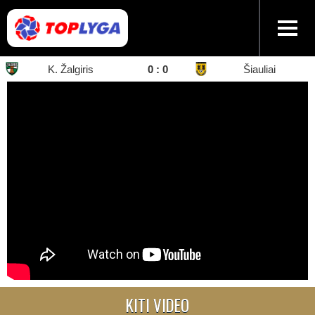
K. Žalgiris
0 : 0
Šiauliai
KITI VIDEO