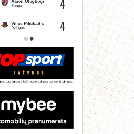
4
Aaron Olugbogi
Banga
4
Vilius Piliukaitis
Džiugas