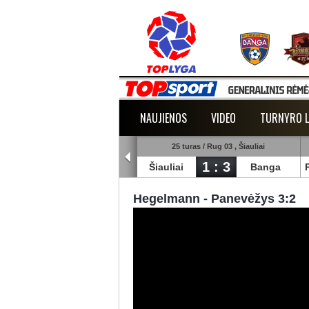
NAUJIENOS
VIDEO
TURNYRO L
5 turas / Rug 02 , Raudondvaris
25 turas / Rug 03 , Šiauliai
1 : 2
1 : 3
lmann
TransInvest
Šiauliai
Banga
Hegelmann - Panevėžys 3:2