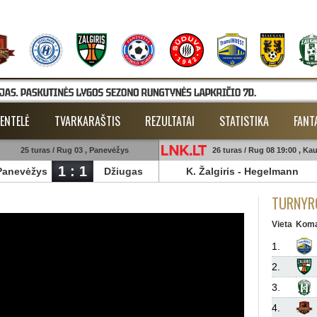
ENTELĖ
TVARKARAŠTIS
REZULTATAI
STATISTIKA
FANT
25 turas / Rug 03 , Panevėžys
26 turas / Rug 08 19:00 , Ka
1 : 1
Panevėžys
Džiugas
K. Žalgiris
-
Hegelmann
TURNYRO
Vieta
Kom
1.
2.
3.
4.