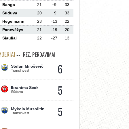
Banga
21
+9
33
Sūduva
20
+9
33
Hegelmann
23
-13
22
Panevėžys
21
-19
20
Šiauliai
22
-27
13
YDERIAI
REZ. PERDAVIMAI
6
Stefan Miloševič
TransInvest
5
Ibrahima Seck
Sūduva
5
Mykola Musolitin
TransInvest