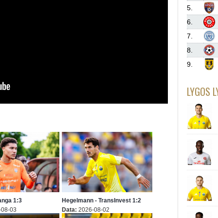
5.
6.
7.
8.
9.
LYGOS L
Banga 1:3
Hegelmann - TransInvest 1:2
-08-03
Data:
2026-08-02