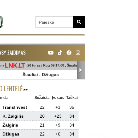
ASY ŽAIDIMAS
unas
26 turas / Rug 09 17:00 , Šiauliai
26 turas / Rug 09 18:45 , Ga
Šiauliai
-
Džiugas
Banga
-
Sūduva
 LENTELĖ
anda
Sužaista
Įv. san.
Taškai
TransInvest
22
+3
35
K. Žalgiris
20
+23
34
Žalgiris
21
+9
34
Džiugas
22
+6
34