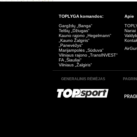
K. Žalgiris - Šiauliai 4:0
TransInves
Data:
2026-07-18
Data:
2026
TOPLYGA komandos:
Apie
Gargždų „Banga“
TOPLY
Telšių „Džiugas“
Nariai
Kauno rajono „Hegelmann“
Valdy
„Kauno Žalgiris“
Kontak
„Panevėžys“
AirGur
Marijampolės „Sūduva“
Vilniaus rajono „TransINVEST“
Sūduva - TransInvest 0:0
Šiauliai - Ž
FA „Šiauliai“
Data:
2026-07-06
Data:
2026
Vilniaus „Žalgiris“
GENERALINIS RĖMĖJAS
PAGRIN
Džiugas - K. Žalgiris 0:0
Panevėžys 
Data:
2026-07-03
Data:
2026