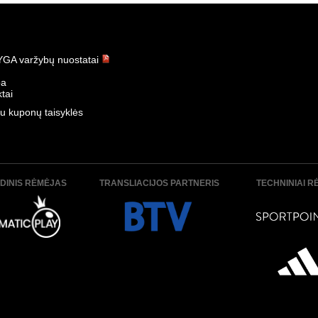
t - Banga 1:3
K. Žalgiris - Panevėžys 3:0
-07-12
Data:
2026-07-11
GA varžybų nuostatai
ba
tai
u kuponų taisyklės
algiris 0:3
Panevėžys - Hegelmann 1:1
-07-05
Data:
2026-07-04
DINIS RĖMĖJAS
TRANSLIACIJOS PARTNERIS
TECHNINIAI R
- Sūduva 1:2
Šiauliai - TransInvest 1:3
-06-29
Data:
2026-06-29