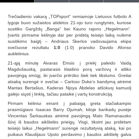
Trečiadienio vakarą „TOPsport“ remiamoje Lietuvos futbolo A
lygoje buvo sužaistos atidėtos 21-ojo turo rungtynės, kuriose
susitiko Gargždų „Banga“ bei Kauno rajono „Hegelmann“.
Įvartis pirmame kėlinyje dar per pridėtą teisėjo laiką nulėmė
susitikimo baigtį – Andriaus Skerlos vadovaujama ekipa
svečiuose rezultatu
1:0
(1:0) pranoko Davido Afonso
auklėtinius.
21-ąją minutę Aivaras Emsis į priekį paleido Vaidą
Magdušauską, pastarasis klaidino porą varžovų ir atliko
pavojingą smūgį, iki įvarčio pritrūko šiek tiek tikslumo. Greitai
atsaką surengė ir svečiai – Carloso Duke‘o bandymą atrėmė
Mantas Bertašius, Kaderas Njoya Abdelas atšokusį kamuolį
galėjo siųsti į tinklą, tačiau pataikė į vartų konstrukciją.
Pirmam kėliniui einant į pabaigą greta stačiakampio
prasmūgiavo Isaacas Barry Ojumah, kitoje barikadų pusėje
Vincentas Šarkauskas atrėmė pavojingą Mato Ramanausko
šūvį iš baudos aikštelės prieigų. Visgi, tiksint jau pridėtam
teisėjo laikui „Hegelmann“ surengė rezultatyvią ataką, kai po
puikaus Klaudijaus Upsto perdavimo į baudos aikštelę galva