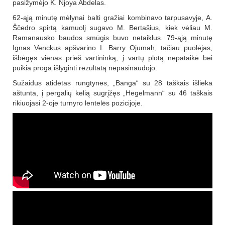
pasižymėjo K. Njoya Abdelas.
62-ąją minutę mėlynai balti gražiai kombinavo tarpusavyje, A.
Ščedro spirtą kamuolį sugavo M. Bertašius, kiek vėliau M.
Ramanausko baudos smūgis buvo netaiklus. 79-ąją minutę
Ignas Venckus apšvarino I. Barry Ojumah, tačiau puolėjas,
išbėgęs vienas prieš vartininką, į vartų plotą nepataikė bei
puikia proga išlyginti rezultatą nepasinaudojo.
Sužaidus atidėtas rungtynes, „Banga“ su 28 taškais išlieka
aštunta, į pergalių kelią sugrįžęs „Hegelmann“ su 46 taškais
rikiuojasi 2-oje turnyro lentelės pozicijoje.