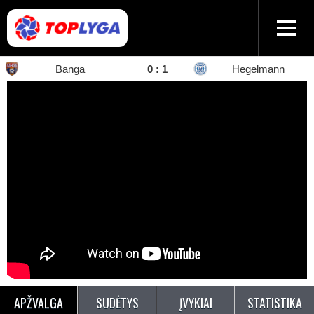
Banga
0
:
1
Hegelmann
APŽVALGA
SUDĖTYS
ĮVYKIAI
STATISTIKA