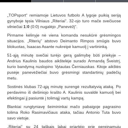
„TOPsport“ remiamoje Lietuvos futbolo A lygoje puikią seriją
gynyboje tęsia Vilniaus „Riteriai“. 32-ojo turo mače svečiuose
vilniečiai
1:0
(0:0) nugalėjo „Panevėžį“.
Pirmame kėlinyje nė viena komanda nesukūrė grėsmingos
situacijos. „Riterių“ atstovo Deimanto Rimpos smūgis buvo
blokuotas, Isaacas Asante nukreipė kamuolį į vartininką.
51-ąją minutę svečiai turėjo gerą galimybę būti priekyje –
Andrius Kaulinis baudos aikštelėje surado Armandą Šveistrį,
kurio bandymą nuslopino Vytautas Černiauskas. Kitoje aikštės
pusėje panevėžiečiai buvo grėsmingi standartinių padėčių
metu.
Sostinės klubas 72-ąją minutę surengė rezultatyvią ataką. Po
perdavimo iš dešiniojo krašto A. Kaulinis suvaldė kamuolį bei
efektingai jį pasiuntė į tolimąjį vartų kampą.
Blankiai rungtyniavę šeimininkai mačo pabaigoje pagrasino
tolima Roko Rasimavičiaus ataka, tačiau Antonio Tuta buvo
savo vietoje.
„Riteriai“ su 24 taškais labai priartėjo prie pereinamųjų