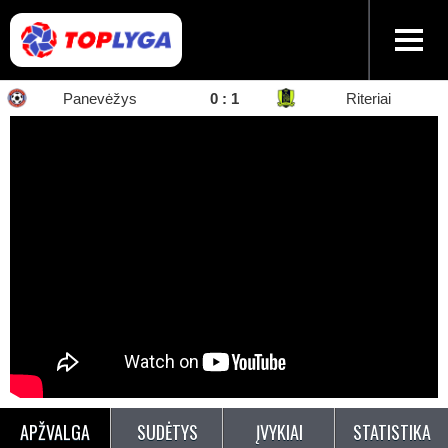
Panevėžys
0
:
1
Riteriai
APŽVALGA
SUDĖTYS
ĮVYKIAI
STATISTIKA