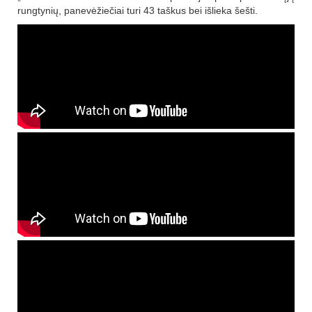
rungtynių, panevėžiečiai turi 43 taškus bei išlieka šešti.