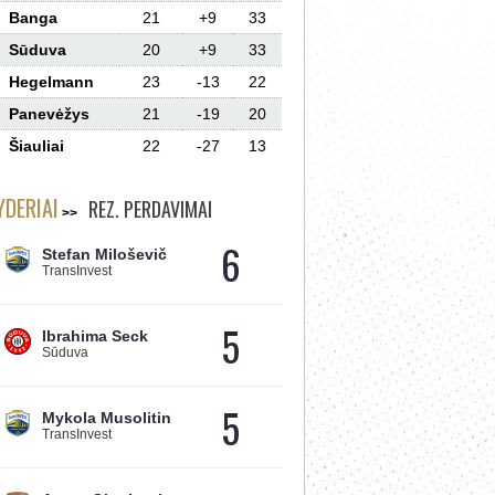
Banga
21
+9
33
Sūduva
20
+9
33
Hegelmann
23
-13
22
Panevėžys
21
-19
20
Šiauliai
22
-27
13
YDERIAI
REZ. PERDAVIMAI
6
Stefan Miloševič
TransInvest
5
Ibrahima Seck
Sūduva
5
Mykola Musolitin
TransInvest