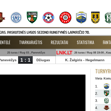
ENTELĖ
TVARKARAŠTIS
REZULTATAI
STATISTIKA
FANT
25 turas / Rug 03 , Panevėžys
26 turas / Rug 08 19:00 , Ka
1 : 1
Panevėžys
Džiugas
K. Žalgiris
-
Hegelmann
TURNYRO
Vieta
Kom
1.
2.
3.
4.