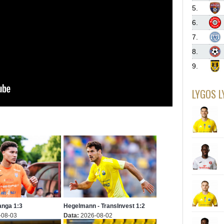
5.
6.
7.
8.
9.
LYGOS L
Banga 1:3
Hegelmann - TransInvest 1:2
-08-03
Data:
2026-08-02