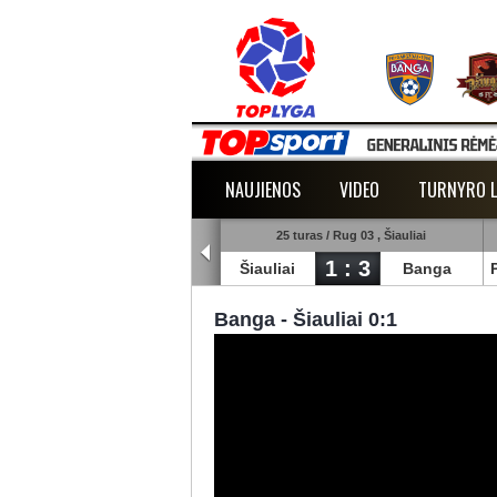
NAUJIENOS
VIDEO
TURNYRO L
5 turas / Rug 02 , Raudondvaris
25 turas / Rug 03 , Šiauliai
1 : 2
1 : 3
lmann
TransInvest
Šiauliai
Banga
Banga - Šiauliai 0:1