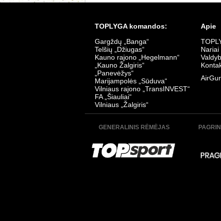
K. Žalgiris - Šiauliai 4:0
TransInves
Data:
2026-07-18
Data:
2026
TOPLYGA komandos:
Apie
Gargždų „Banga“
TOPLY
Telšių „Džiugas“
Nariai
Kauno rajono „Hegelmann“
Valdy
„Kauno Žalgiris“
Kontak
„Panevėžys“
AirGur
Marijampolės „Sūduva“
Vilniaus rajono „TransINVEST“
Sūduva - TransInvest 0:0
Šiauliai - Ž
FA „Šiauliai“
Data:
2026-07-06
Data:
2026
Vilniaus „Žalgiris“
GENERALINIS RĖMĖJAS
PAGRIN
Džiugas - K. Žalgiris 0:0
Panevėžys 
Data:
2026-07-03
Data:
2026