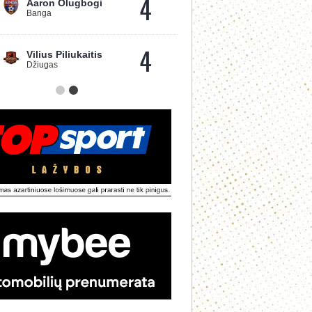
4
Aaron Olugbogi
Banga
4
Vilius Piliukaitis
Džiugas