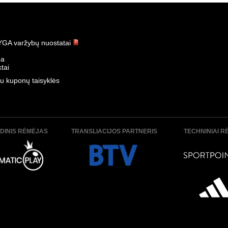
t - Banga 1:3
K. Žalgiris - Panevėžys 3:0
-07-12
Data:
2026-07-11
GA varžybų nuostatai
ba
tai
u kuponų taisyklės
algiris 0:3
Panevėžys - Hegelmann 1:1
-07-05
Data:
2026-07-04
DINIS RĖMĖJAS
TRANSLIACIJOS PARTNERIS
TECHNINIAI R
- Sūduva 1:2
Šiauliai - TransInvest 1:3
-06-29
Data:
2026-06-29