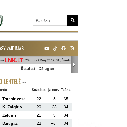
ASY ŽAIDIMAS
unas
26 turas / Rug 09 17:00 , Šiauliai
26 turas / Rug 09 18:45 , Ga
Šiauliai
-
Džiugas
Banga
-
Sūduva
 LENTELĖ
anda
Sužaista
Įv. san.
Taškai
TransInvest
22
+3
35
K. Žalgiris
20
+23
34
Žalgiris
21
+9
34
Džiugas
22
+6
34