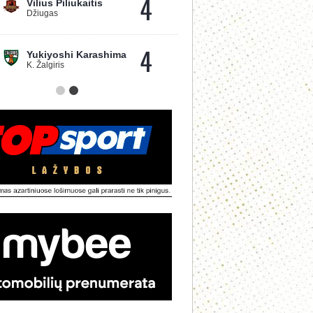
4
Vilius Piliukaitis
Džiugas
4
Yukiyoshi Karashima
K. Žalgiris