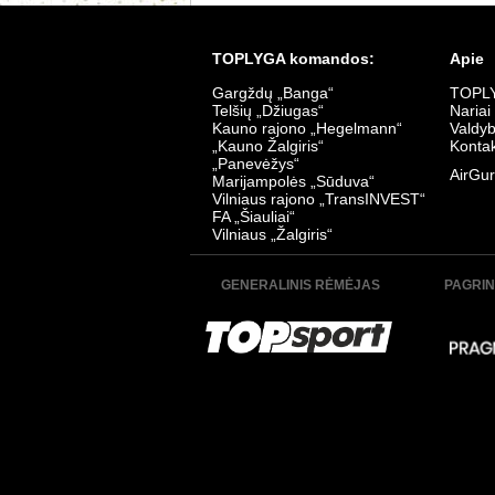
K. Žalgiris - Šiauliai 4:0
TransInves
Data:
2026-07-18
Data:
2026
TOPLYGA komandos:
Apie
Gargždų „Banga“
TOPLY
Telšių „Džiugas“
Nariai
Kauno rajono „Hegelmann“
Valdy
„Kauno Žalgiris“
Kontak
„Panevėžys“
AirGur
Marijampolės „Sūduva“
Vilniaus rajono „TransINVEST“
Sūduva - TransInvest 0:0
Šiauliai - Ž
FA „Šiauliai“
Data:
2026-07-06
Data:
2026
Vilniaus „Žalgiris“
GENERALINIS RĖMĖJAS
PAGRIN
Džiugas - K. Žalgiris 0:0
Panevėžys 
Data:
2026-07-03
Data:
2026