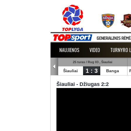
NAUJIENOS
VIDEO
TURNYRO L
5 turas / Rug 02 , Raudondvaris
25 turas / Rug 03 , Šiauliai
1 : 2
1 : 3
lmann
TransInvest
Šiauliai
Banga
Šiauliai - Džiugas 2:2