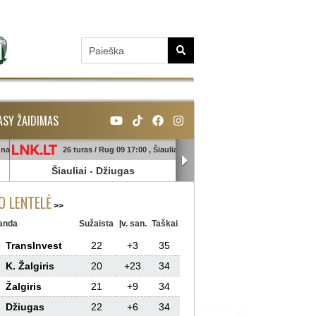
ASY ŽAIDIMAS
unas
26 turas / Rug 09 17:00 , Šiauliai
26 turas / Rug 09 18:45 , Ga
Šiauliai
-
Džiugas
Banga
-
Sūduva
 LENTELĖ
anda
Sužaista
Įv. san.
Taškai
TransInvest
22
+3
35
K. Žalgiris
20
+23
34
Žalgiris
21
+9
34
Džiugas
22
+6
34