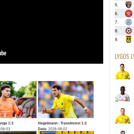
5.
6.
7.
8.
9.
LYGOS L
Banga 1:3
Hegelmann - TransInvest 1:2
-08-03
Data:
2026-08-02