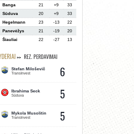
Banga
21
+9
33
Sūduva
20
+9
33
Hegelmann
23
-13
22
Panevėžys
21
-19
20
Šiauliai
22
-27
13
YDERIAI
REZ. PERDAVIMAI
6
Stefan Miloševič
TransInvest
5
Ibrahima Seck
Sūduva
5
Mykola Musolitin
TransInvest