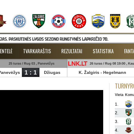
ENTELĖ
TVARKARAŠTIS
REZULTATAI
STATISTIKA
FANT
25 turas / Rug 03 , Panevėžys
26 turas / Rug 08 19:00 , Ka
1 : 1
Panevėžys
Džiugas
K. Žalgiris
-
Hegelmann
TURNYRO
Vieta
Kom
1.
2.
3.
4.