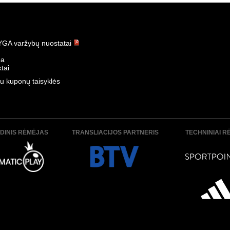
t - Banga 1:3
K. Žalgiris - Panevėžys 3:0
-07-12
Data:
2026-07-11
GA varžybų nuostatai
ba
tai
u kuponų taisyklės
algiris 0:3
Panevėžys - Hegelmann 1:1
-07-05
Data:
2026-07-04
DINIS RĖMĖJAS
TRANSLIACIJOS PARTNERIS
TECHNINIAI R
- Sūduva 1:2
Šiauliai - TransInvest 1:3
-06-29
Data:
2026-06-29