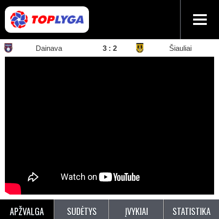
Dainava
3
:
2
Šiauliai
APŽVALGA
SUDĖTYS
ĮVYKIAI
STATISTIKA