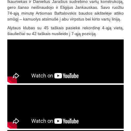
Ikauniekas ir Danielius Jarašius sudrebino vartų konstrukciją,
gero šanso neišnaudojo ir Eligijus Jankauskas. Savo ruožtu
74-ąją minutę Artiomas Baftalovskis baudos aikštelėje atliko
smūgį – kamuolys atsimušė į abu virpstus bei kirto vartų liniją.
Alytaus klubas su 45 taškais pasiekė rekordinę 4-ąją vietą,
šiauliečiai su 42 taškais nusileido į 7-ąją poziciją.