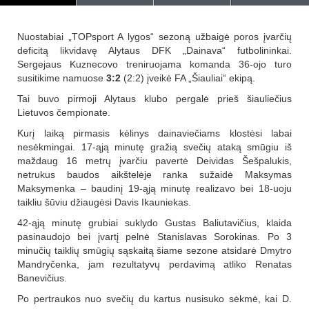
Nuostabiai „TOPsport A lygos“ sezoną užbaigė poros įvarčių
deficitą likvidavę Alytaus DFK „Dainava“ futbolininkai.
Sergejaus Kuznecovo treniruojama komanda 36-ojo turo
susitikime namuose
3:2
(2:2) įveikė FA „Šiauliai“ ekipą.
Tai buvo pirmoji Alytaus klubo pergalė prieš šiauliečius
Lietuvos čempionate.
Kurį laiką pirmasis kėlinys dainaviečiams klostėsi labai
nesėkmingai. 17-ąją minutę gražią svečių ataką smūgiu iš
maždaug 16 metrų įvarčiu pavertė Deividas Šešpalukis,
netrukus baudos aikštelėje ranka sužaidė Maksymas
Maksymenka – baudinį 19-ąją minutę realizavo bei 18-uoju
taikliu šūviu džiaugėsi Davis Ikauniekas.
42-ąją minutę grubiai suklydo Gustas Baliutavičius, klaida
pasinaudojo bei įvartį pelnė Stanislavas Sorokinas. Po 3
minučių taiklių smūgių sąskaitą šiame sezone atsidarė Dmytro
Mandryčenka, jam rezultatyvų perdavimą atliko Renatas
Banevičius.
Po pertraukos nuo svečių du kartus nusisuko sėkmė, kai D.