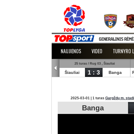
NAUJIENOS
VIDEO
TURNYRO L
5 turas / Rug 02 , Raudondvaris
25 turas / Rug 03 , Šiauliai
1 : 2
1 : 3
lmann
TransInvest
Šiauliai
Banga
2025-03-01 | 1 turas
Gargždų m. stad
Banga