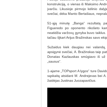
konstrukciją, o vienas iš Maksimo And
įvarčiu. Likusioje pirmojo kėlinio dal
svečiai, dėka Manto Bertašiaus, nepral
51-ąją minutę „Banga“ rezultatą pa
Figueredo po oponento rikošeto kamu
neatidžia varžovų gynyba buvo taiklus.
tačiau šįkart Arijus Bražinskas savo ek
Sužaidus kiek daugiau nei valandą,
apsigynė svečiai, A. Bražinskas taip pa
Donatas Kazlauskas smūgiavo iš už ba
„sausus“.
1-ajame „TOPsport A lygos“ ture Davido 
sąskaitą atsidarė M. Andrejevas bei A
žaidėjas Justinas Juozapavičius.