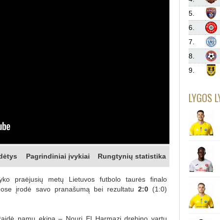
5.
6.
7.
8.
9.
LYGOS L
dėtys
Pagrindiniai įvykiai
Rungtynių statistika
ko praėjusių metų Lietuvos futbolo taurės finalo
uose įrodė savo pranašumą bei rezultatu
2:0
(1:0)
u žaidė namų ekipa – Nouri El Harmazi drebino vartų