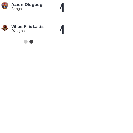
4
Aaron Olugbogi
Banga
4
Vilius Piliukaitis
Džiugas