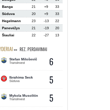
Banga
21
+9
33
Sūduva
20
+9
33
Hegelmann
23
-13
22
Panevėžys
21
-19
20
Šiauliai
22
-27
13
YDERIAI
REZ. PERDAVIMAI
6
Stefan Miloševič
TransInvest
5
Ibrahima Seck
Sūduva
5
Mykola Musolitin
TransInvest