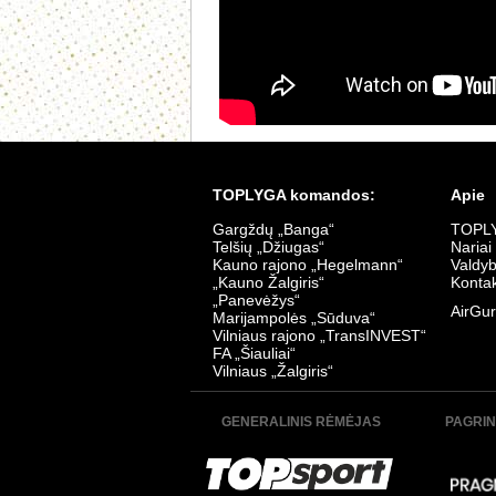
TOPLYGA komandos:
Apie
Gargždų „Banga“
TOPLY
Telšių „Džiugas“
Nariai
Kauno rajono „Hegelmann“
Valdy
„Kauno Žalgiris“
Kontak
„Panevėžys“
AirGur
Marijampolės „Sūduva“
Vilniaus rajono „TransINVEST“
FA „Šiauliai“
Vilniaus „Žalgiris“
GENERALINIS RĖMĖJAS
PAGRIN