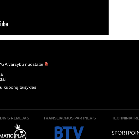
GA varžybų nuostatai
ba
tai
u kuponų taisyklės
DINIS RĖMĖJAS
TRANSLIACIJOS PARTNERIS
TECHNINIAI R