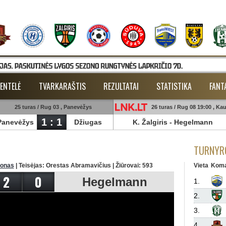
ENTELĖ
TVARKARAŠTIS
REZULTATAI
STATISTIKA
FANT
25 turas / Rug 03 , Panevėžys
26 turas / Rug 08 19:00 , Ka
1 : 1
Panevėžys
Džiugas
K. Žalgiris
-
Hegelmann
TURNYRO
ionas
| Teisėjas: Orestas Abramavičius | Žiūrovai: 593
Vieta
Kom
2
0
Hegelmann
1.
2.
3.
4.