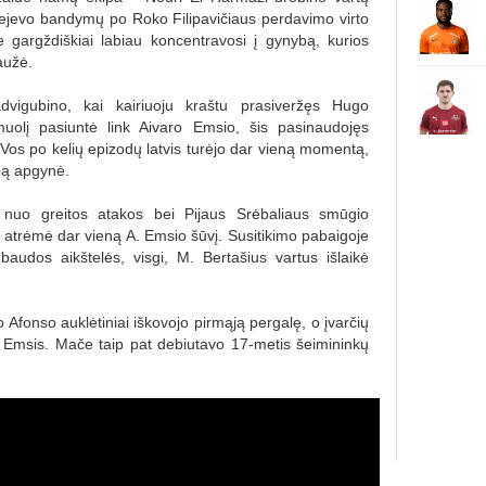
rejevo bandymų po Roko Filipavičiaus perdavimo virto
yje gargždiškiai labiau koncentravosi į gynybą, kurios
aužė.
dvigubino, kai kairiuoju kraštu prasiveržęs Hugo
olį pasiuntė link Aivaro Emsio, šis pasinaudojęs
 Vos po kelių epizodų latvis turėjo dar vieną momentą,
ipą apgynė.
 nuo greitos atakos bei Pijaus Srėbaliaus smūgio
t atrėmė dar vieną A. Emsio šūvį. Susitikimo pabaigoje
udos aikštelės, visgi, M. Bertašius vartus išlaikė
Afonso auklėtiniai iškovojo pirmąją pergalę, o įvarčių
. Emsis. Mače taip pat debiutavo 17-metis šeimininkų