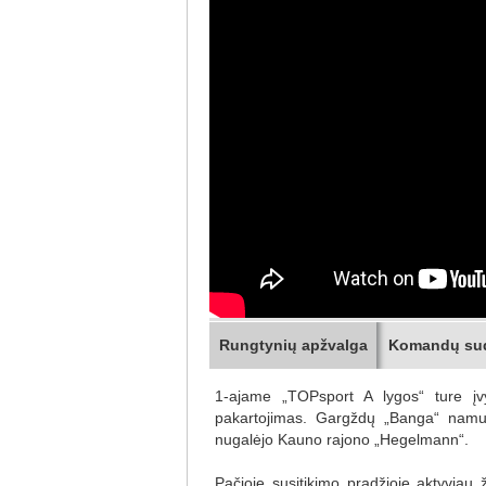
Rungtynių apžvalga
Komandų su
1-ajame „TOPsport A lygos“ ture įvy
pakartojimas. Gargždų „Banga“ nam
nugalėjo Kauno rajono „Hegelmann“.
Pačioje susitikimo pradžioje aktyvia