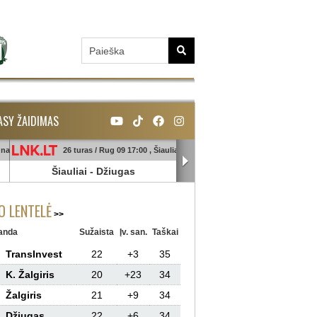
ASY ŽAIDIMAS
unas
26 turas / Rug 09 17:00 , Šiauliai
26 turas / Rug 09 18:45 , Ga
Šiauliai
-
Džiugas
Banga
-
Sūduva
 LENTELĖ
anda
Sužaista
Įv. san.
Taškai
TransInvest
22
+3
35
K. Žalgiris
20
+23
34
Žalgiris
21
+9
34
Džiugas
22
+6
34