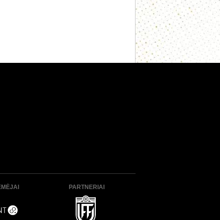
ĖMĖJAI
PARTNERIAI