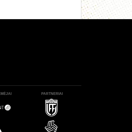
ĖMĖJAI
PARTNERIAI