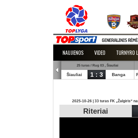
NAUJIENOS
VIDEO
TURNYRO L
5 turas / Rug 02 , Raudondvaris
25 turas / Rug 03 , Šiauliai
1 : 2
1 : 3
lmann
TransInvest
Šiauliai
Banga
2025-10-26 | 33 turas FK „Žalgiris“ na
Riteriai