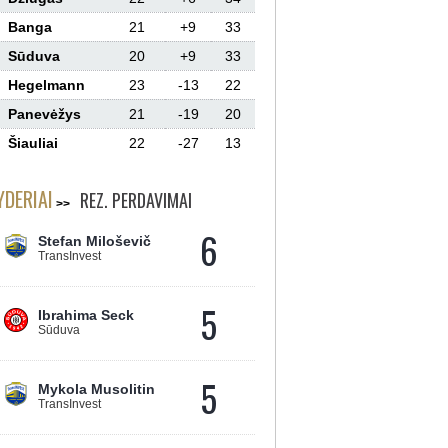
Banga
21
+9
33
Sūduva
20
+9
33
Hegelmann
23
-13
22
Panevėžys
21
-19
20
Šiauliai
22
-27
13
YDERIAI
REZ. PERDAVIMAI
6
Stefan Miloševič
TransInvest
5
Ibrahima Seck
Sūduva
5
Mykola Musolitin
TransInvest