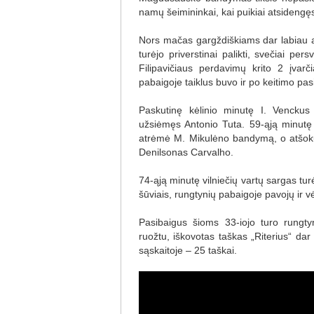
namų šeimininkai, kai puikiai atsidengę
Nors mačas gargždiškiams dar labiau 
turėjo priverstinai palikti, svečiai per
Filipavičiaus perdavimų krito 2 įvar
pabaigoje taiklus buvo ir po keitimo pas
Paskutinę kėlinio minutę I. Venckus 
užsiėmęs Antonio Tuta. 59-ąją minutę „
atrėmė M. Mikulėno bandymą, o atšokusį
Denilsonas Carvalho.
74-ąją minutę vilniečių vartų sargas 
šūviais, rungtynių pabaigoje pavojų ir
Pasibaigus šioms 33-iojo turo rungty
ruožtu, iškovotas taškas „Riterius“ dar l
sąskaitoje – 25 taškai.