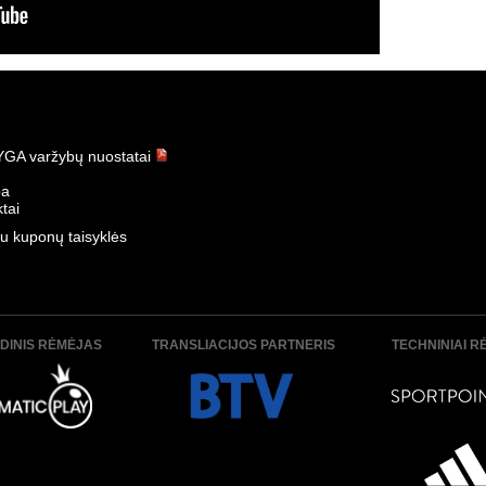
GA varžybų nuostatai
ba
tai
u kuponų taisyklės
DINIS RĖMĖJAS
TRANSLIACIJOS PARTNERIS
TECHNINIAI R