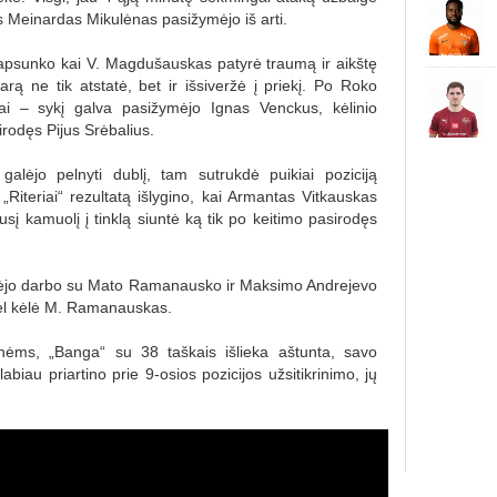
s Meinardas Mikulėnas pasižymėjo iš arti.
apsunko kai V. Magdušauskas patyrė traumą ir aikštę
svarą ne tik atstatė, bet ir išsiveržė į priekį. Po Roko
čiai – sykį galva pasižymėjo Ignas Venckus, kėlinio
irodęs Pijus Srėbalius.
galėjo pelnyti dublį, tam sutrukdė puikiai poziciją
Riteriai“ rezultatą išlygino, kai Armantas Vitkauskas
 kamuolį į tinklą siuntė ką tik po keitimo pasirodęs
turėjo darbo su Mato Ramanausko ir Maksimo Andrejevo
 vėl kėlė M. Ramanauskas.
nėms, „Banga“ su 38 taškais išlieka aštunta, savo
abiau priartino prie 9-osios pozicijos užsitikrinimo, jų