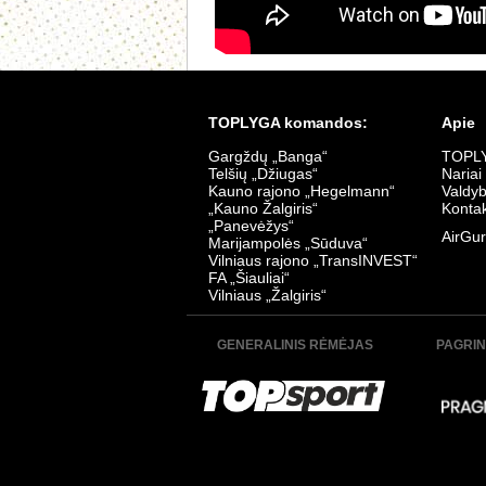
TOPLYGA komandos:
Apie
Gargždų „Banga“
TOPLY
Telšių „Džiugas“
Nariai
Kauno rajono „Hegelmann“
Valdy
„Kauno Žalgiris“
Kontak
„Panevėžys“
AirGur
Marijampolės „Sūduva“
Vilniaus rajono „TransINVEST“
FA „Šiauliai“
Vilniaus „Žalgiris“
GENERALINIS RĖMĖJAS
PAGRIN