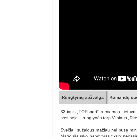
Rungtynių apžvalga
Komandų su
33-iasis „TOPsport“ remiamos Lietuvos 
sostinėje – rungtynės tarp Vilniaus „Rit
Svečiai, sužaidus mažiau nei pusę minut
Magdušausko bandymas tikslo nepasiek