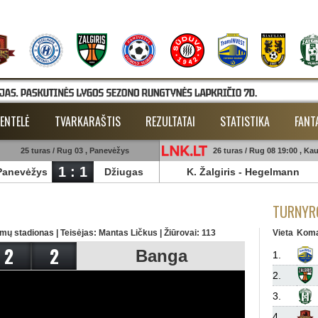
ENTELĖ
TVARKARAŠTIS
REZULTATAI
STATISTIKA
FANT
25 turas / Rug 03 , Panevėžys
26 turas / Rug 08 19:00 , Ka
1 : 1
Panevėžys
Džiugas
K. Žalgiris
-
Hegelmann
TURNYRO
mų stadionas | Teisėjas: Mantas Ličkus | Žiūrovai: 113
Vieta
Kom
2
2
Banga
1.
2.
3.
4.