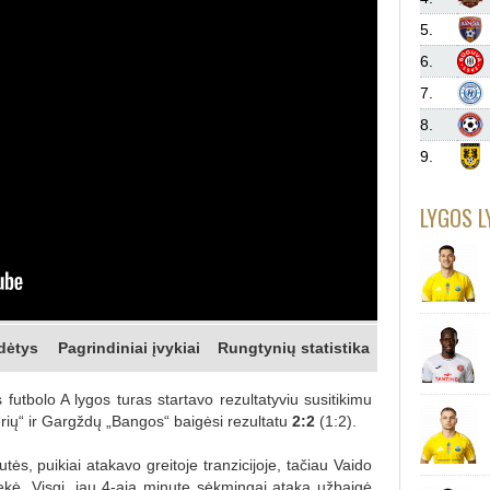
5.
6.
7.
8.
9.
LYGOS L
dėtys
Pagrindiniai įvykiai
Rungtynių statistika
futbolo A lygos turas startavo rezultatyviu susitikimu
erių“ ir Gargždų „Bangos“ baigėsi rezultatu
2:2
(1:2).
ės, puikiai atakavo greitoje tranzicijoje, tačiau Vaido
ė. Visgi, jau 4-ąją minutę sėkmingai ataką užbaigė