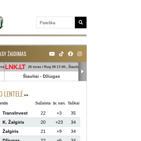
ASY ŽAIDIMAS
unas
26 turas / Rug 09 17:00 , Šiauliai
26 turas / Rug 09 18:45 , Ga
Šiauliai
-
Džiugas
Banga
-
Sūduva
 LENTELĖ
anda
Sužaista
Įv. san.
Taškai
TransInvest
22
+3
35
K. Žalgiris
20
+23
34
Žalgiris
21
+9
34
Džiugas
22
+6
34