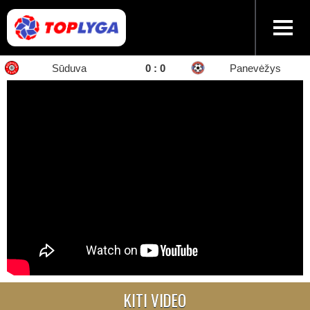
Sūduva
0 : 0
Panevėžys
KITI VIDEO