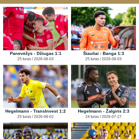
Panevėžys - Džiugas 1:1
Šiauliai - Banga 1:3
25 turas / 2026-08-03
25 turas / 2026-08-03
Hegelmann - TransInvest 1:2
Hegelmann - Žalgiris 2:3
25 turas / 2026-08-02
24 turas / 2026-07-27