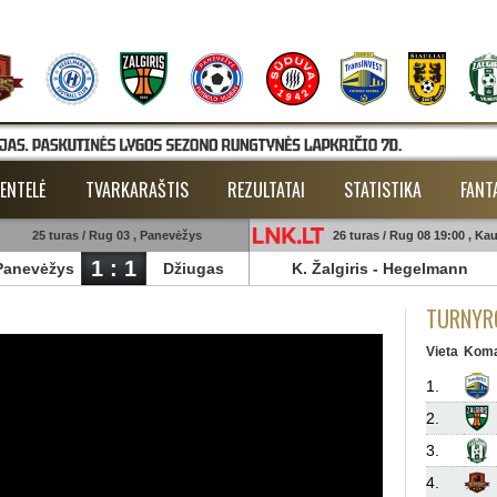
ENTELĖ
TVARKARAŠTIS
REZULTATAI
STATISTIKA
FANT
25 turas / Rug 03 , Panevėžys
26 turas / Rug 08 19:00 , Ka
1 : 1
Panevėžys
Džiugas
K. Žalgiris
-
Hegelmann
TURNYRO
Vieta
Kom
1.
2.
3.
4.