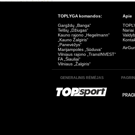
K. Žalgiris - Šiauliai 4:0
TransInves
Data:
2026-07-18
Data:
2026
TOPLYGA komandos:
Apie
Gargždų „Banga“
TOPLY
Telšių „Džiugas“
Nariai
Kauno rajono „Hegelmann“
Valdy
„Kauno Žalgiris“
Kontak
„Panevėžys“
AirGur
Marijampolės „Sūduva“
Vilniaus rajono „TransINVEST“
Sūduva - TransInvest 0:0
Šiauliai - Ž
FA „Šiauliai“
Data:
2026-07-06
Data:
2026
Vilniaus „Žalgiris“
GENERALINIS RĖMĖJAS
PAGRIN
Džiugas - K. Žalgiris 0:0
Panevėžys 
Data:
2026-07-03
Data:
2026