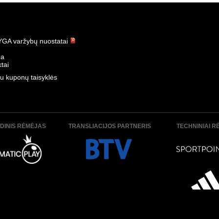
t - Banga 1:3
K. Žalgiris - Panevėžys 3:0
-07-12
Data:
2026-07-11
GA varžybų nuostatai
ba
tai
u kuponų taisyklės
algiris 0:3
Panevėžys - Hegelmann 1:1
-07-05
Data:
2026-07-04
DINIS RĖMĖJAS
TRANSLIACIJOS PARTNERIS
TECHNINIAI R
- Sūduva 1:2
Šiauliai - TransInvest 1:3
-06-29
Data:
2026-06-29