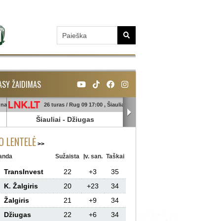
ASY ŽAIDIMAS
unas
26 turas / Rug 09 17:00 , Šiauliai
26 turas / Rug 09 18:45 , Ga
Šiauliai
-
Džiugas
Banga
-
Sūduva
 LENTELĖ
anda
Sužaista
Įv. san.
Taškai
TransInvest
22
+3
35
K. Žalgiris
20
+23
34
Žalgiris
21
+9
34
Džiugas
22
+6
34