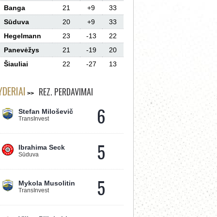
Banga
21
+9
33
Sūduva
20
+9
33
Hegelmann
23
-13
22
Panevėžys
21
-19
20
Šiauliai
22
-27
13
YDERIAI
REZ. PERDAVIMAI
6
Stefan Miloševič
TransInvest
5
Ibrahima Seck
Sūduva
5
Mykola Musolitin
TransInvest