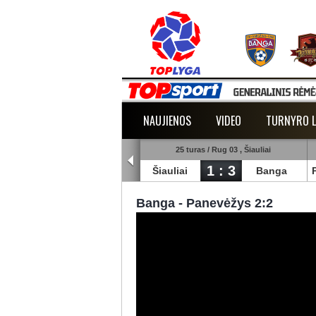
NAUJIENOS
VIDEO
TURNYRO L
5 turas / Rug 02 , Raudondvaris
25 turas / Rug 03 , Šiauliai
1 : 2
1 : 3
lmann
TransInvest
Šiauliai
Banga
Banga - Panevėžys 2:2