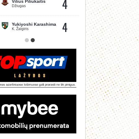
4
Vilius Piliukaitis
Džiugas
4
Yukiyoshi Karashima
K. Žalgiris