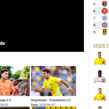
5.
6.
7.
8.
9.
LYGOS L
Banga 1:3
Hegelmann - TransInvest 1:2
-08-03
Data:
2026-08-02