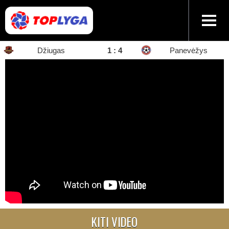
Džiugas
1 : 4
Panevėžys
KITI VIDEO