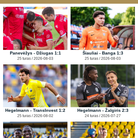
Panevėžys - Džiugas 1:1
Šiauliai - Banga 1:3
25 turas / 2026-08-03
25 turas / 2026-08-03
Hegelmann - TransInvest 1:2
Hegelmann - Žalgiris 2:3
25 turas / 2026-08-02
24 turas / 2026-07-27