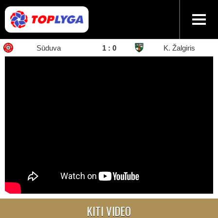
Sūduva
1 : 0
K. Žalgiris
KITI VIDEO