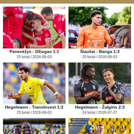
Panevėžys - Džiugas 1:1
Šiauliai - Banga 1:3
25 turas / 2026-08-03
25 turas / 2026-08-03
Hegelmann - TransInvest 1:2
Hegelmann - Žalgiris 2:3
25 turas / 2026-08-02
24 turas / 2026-07-27