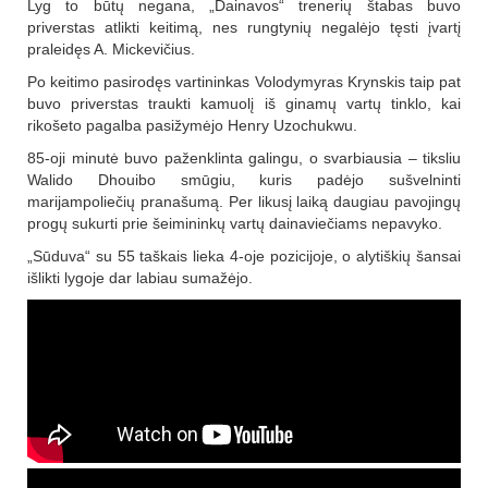
Lyg to būtų negana, „Dainavos“ trenerių štabas buvo
priverstas atlikti keitimą, nes rungtynių negalėjo tęsti įvartį
praleidęs A. Mickevičius.
Po keitimo pasirodęs vartininkas Volodymyras Krynskis taip pat
buvo priverstas traukti kamuolį iš ginamų vartų tinklo, kai
rikošeto pagalba pasižymėjo Henry Uzochukwu.
85-oji minutė buvo paženklinta galingu, o svarbiausia – tiksliu
Walido Dhouibo smūgiu, kuris padėjo sušvelninti
marijampoliečių pranašumą. Per likusį laiką daugiau pavojingų
progų sukurti prie šeimininkų vartų dainaviečiams nepavyko.
„Sūduva“ su 55 taškais lieka 4-oje pozicijoje, o alytiškių šansai
išlikti lygoje dar labiau sumažėjo.