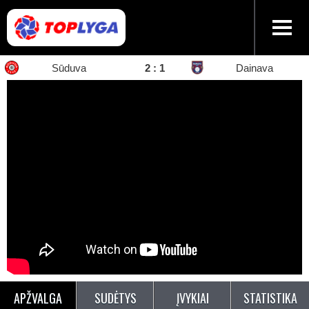
Sūduva
2
:
1
Dainava
APŽVALGA
SUDĖTYS
ĮVYKIAI
STATISTIKA