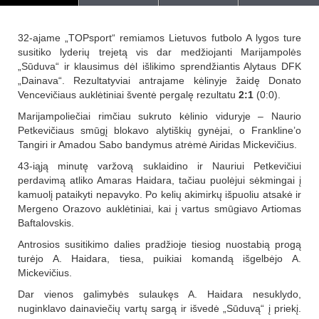
32-ajame „TOPsport“ remiamos Lietuvos futbolo A lygos ture
susitiko lyderių trejetą vis dar medžiojanti Marijampolės
„Sūduva“ ir klausimus dėl išlikimo sprendžiantis Alytaus DFK
„Dainava“. Rezultatyviai antrajame kėlinyje žaidę Donato
Vencevičiaus auklėtiniai šventė pergalę rezultatu
2:1
(0:0).
Marijampoliečiai rimčiau sukruto kėlinio viduryje – Naurio
Petkevičiaus smūgį blokavo alytiškių gynėjai, o Frankline’o
Tangiri ir Amadou Sabo bandymus atrėmė Airidas Mickevičius.
43-iąją minutę varžovą suklaidino ir Nauriui Petkevičiui
perdavimą atliko Amaras Haidara, tačiau puolėjui sėkmingai į
kamuolį pataikyti nepavyko. Po kelių akimirkų išpuoliu atsakė ir
Mergeno Orazovo auklėtiniai, kai į vartus smūgiavo Artiomas
Baftalovskis.
Antrosios susitikimo dalies pradžioje tiesiog nuostabią progą
turėjo A. Haidara, tiesa, puikiai komandą išgelbėjo A.
Mickevičius.
Dar vienos galimybės sulaukęs A. Haidara nesuklydo,
nuginklavo dainaviečių vartų sargą ir išvedė „Sūduvą“ į priekį.