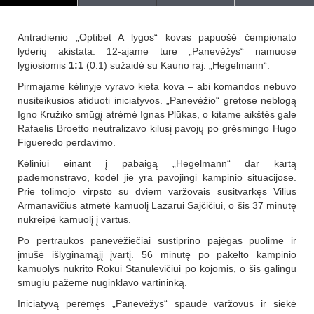
Antradienio „Optibet A lygos“ kovas papuošė čempionato
lyderių akistata. 12-ajame ture „Panevėžys“ namuose
lygiosiomis
1:1
(0:1) sužaidė su Kauno raj. „Hegelmann“.
Pirmajame kėlinyje vyravo kieta kova – abi komandos nebuvo
nusiteikusios atiduoti iniciatyvos. „Panevėžio“ gretose neblogą
Igno Kružiko smūgį atrėmė Ignas Plūkas, o kitame aikštės gale
Rafaelis Broetto neutralizavo kilusį pavojų po grėsmingo Hugo
Figueredo perdavimo.
Kėliniui einant į pabaigą „Hegelmann“ dar kartą
pademonstravo, kodėl jie yra pavojingi kampinio situacijose.
Prie tolimojo virpsto su dviem varžovais susitvarkęs Vilius
Armanavičius atmetė kamuolį Lazarui Sajčičiui, o šis 37 minutę
nukreipė kamuolį į vartus.
Po pertraukos panevėžiečiai sustiprino pajėgas puolime ir
įmušė išlyginamąjį įvartį. 56 minutę po pakelto kampinio
kamuolys nukrito Rokui Stanulevičiui po kojomis, o šis galingu
smūgiu pažeme nuginklavo vartininką.
Iniciatyvą perėmęs „Panevėžys“ spaudė varžovus ir siekė