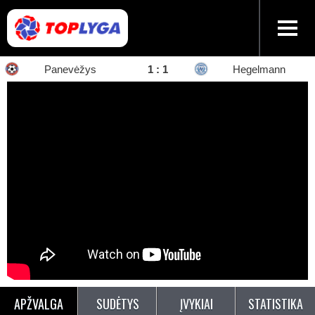
Panevėžys
1
:
1
Hegelmann
APŽVALGA
SUDĖTYS
ĮVYKIAI
STATISTIKA