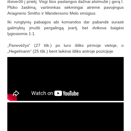
išsiveržti į priekį. Visgi šios pastangos dažnai atsimušė į gerą I.
Plūko žaidimą, vartininkas sėkmingai atrėmė pavojingus
Ariagnerio Smitho ir Wandersono Melo smūgius.
Iki rungtynių pabaigos abi komandos dar pabandė surasti
galimybių įmušti pergalingą įvartį, bet dvikova baigėsi
lygiosiomis 1:1.
„Panevėžys“ (27 tšk.) po turo išliks pirmoje vietoje, o
„Hegelmann“ (25 tšk.) bent laikinai išliks antroje pozicijoje.