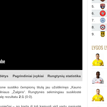
5.
6.
7.
8.
9.
LYGOS L
dėtys
Pagrindiniai įvykiai
Rungtynių statistika
one susitiko čempionų titulą jau užsitikrinęs „Kauno
ilniaus „Žalgiris“. Rungtynės sėkmingiau susiklostė
alę rezultatu
2:1
(0:0).
niečiai – po kartą iš toli kamuolį virš vartų pasiuntė