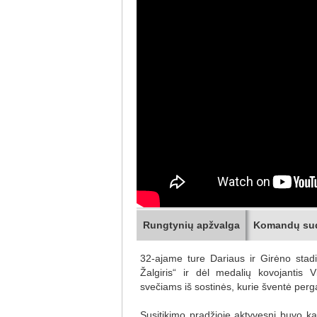
Rungtynių apžvalga
Komandų su
32-ajame ture Dariaus ir Girėno stadi
Žalgiris“ ir dėl medalių kovojantis V
svečiams iš sostinės, kurie šventė perg
Susitikimo pradžioje aktyvesni buvo kau