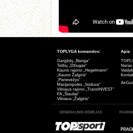
TOPLYGA komandos:
Apie
Gargždų „Banga“
TOPLY
Telšių „Džiugas“
Nariai
Kauno rajono „Hegelmann“
Valdy
„Kauno Žalgiris“
Kontak
„Panevėžys“
AirGur
Marijampolės „Sūduva“
Vilniaus rajono „TransINVEST“
FA „Šiauliai“
Vilniaus „Žalgiris“
GENERALINIS RĖMĖJAS
PAGRIN