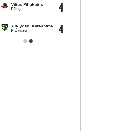
4
Vilius Piliukaitis
Džiugas
4
Yukiyoshi Karashima
K. Žalgiris