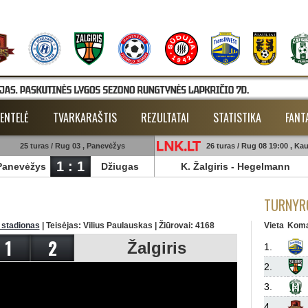
ENTELĖ
TVARKARAŠTIS
REZULTATAI
STATISTIKA
FANT
25 turas / Rug 03 , Panevėžys
26 turas / Rug 08 19:00 , Ka
1 : 1
Panevėžys
Džiugas
K. Žalgiris
-
Hegelmann
TURNYRO
 stadionas
| Teisėjas: Vilius Paulauskas | Žiūrovai: 4168
Vieta
Kom
1
2
Žalgiris
1.
2.
3.
4.