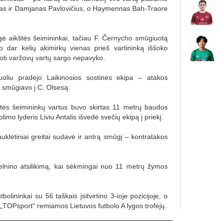
s ir Damjanas Pavlovičius, o Haymennas Bah-Traore
gė aikštės šeimininkai, tačiau F. Černycho smūgiuotą
dar kelių akimirkų vienas prieš vartininką iššoko
uoti varžovų vartų sargo nepavyko.
puoliu pradėjo Laikinosios sostinės ekipa – atakos
 smūgiavo į C. Olsesą.
štės šeimininkų vartus buvo skirtas 11 metrų baudos
limo lyderis Liviu Antalis išvedė svečių ekipą į priekį.
lėtiniai greitai sudavė ir antrą smūgį – kontratakos
elnino atsilikimą, kai sėkmingai nuo 11 metrų žymos
bolininkai su 56 taškais įsitvirtino 3-ioje pozicijoje, o
ė „TOPsport“ remiamos Lietuvos futbolo A lygos trofėjų.