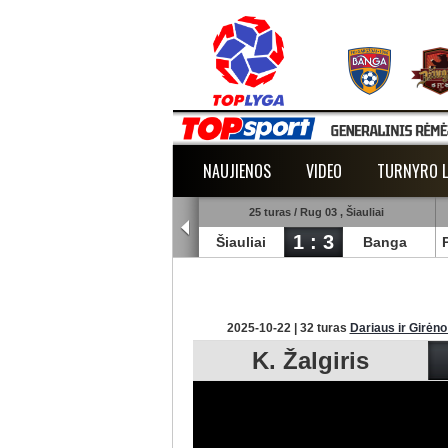
NAUJIENOS
VIDEO
TURNYRO L
5 turas / Rug 02 , Raudondvaris
25 turas / Rug 03 , Šiauliai
1 : 2
1 : 3
lmann
TransInvest
Šiauliai
Banga
2025-10-22 | 32 turas
Dariaus ir Girėno
K. Žalgiris