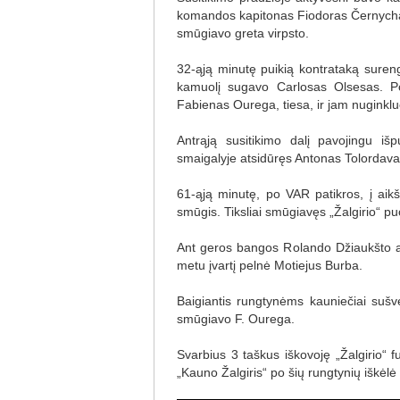
komandos kapitonas Fiodoras Černycha
smūgiavo greta virpsto.
32-ąją minutę puikią kontrataką suren
kamuolį sugavo Carlosas Olsesas. Po 
Fabienas Ourega, tiesa, ir jam nuginkl
Antrąją susitikimo dalį pavojingu iš
smaigalyje atsidūręs Antonas Tolordava
61-ąją minutę, po VAR patikros, į aik
smūgis. Tiksliai smūgiavęs „Žalgirio“ puo
Ant geros bangos Rolando Džiaukšto auk
metu įvartį pelnė Motiejus Burba.
Baigiantis rungtynėms kauniečiai sušv
smūgiavo F. Ourega.
Svarbius 3 taškus iškovoję „Žalgirio“ fut
„Kauno Žalgiris“ po šių rungtynių iškėl