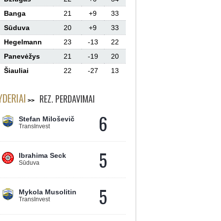
Banga
21
+9
33
Sūduva
20
+9
33
Hegelmann
23
-13
22
Panevėžys
21
-19
20
Šiauliai
22
-27
13
YDERIAI
REZ. PERDAVIMAI
6
Stefan Miloševič
TransInvest
5
Ibrahima Seck
Sūduva
5
Mykola Musolitin
TransInvest