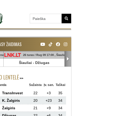
ASY ŽAIDIMAS
unas
26 turas / Rug 09 17:00 , Šiauliai
26 turas / Rug 09 18:45 , Ga
Šiauliai
-
Džiugas
Banga
-
Sūduva
 LENTELĖ
anda
Sužaista
Įv. san.
Taškai
TransInvest
22
+3
35
K. Žalgiris
20
+23
34
Žalgiris
21
+9
34
Džiugas
22
+6
34