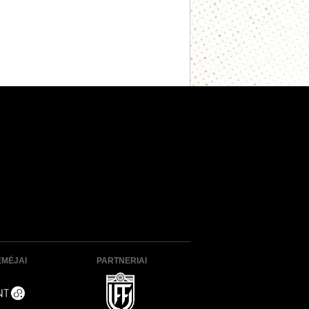
ĖMĖJAI
PARTNERIAI