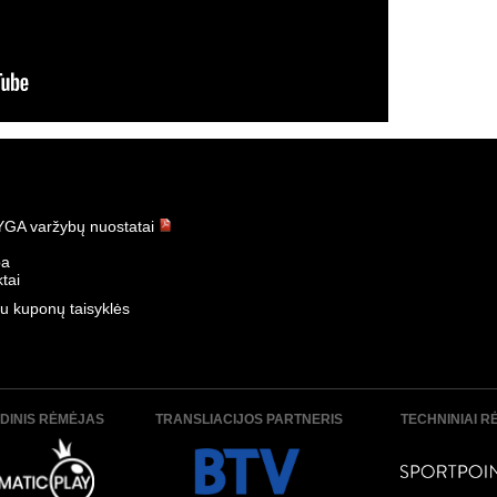
GA varžybų nuostatai
ba
tai
u kuponų taisyklės
DINIS RĖMĖJAS
TRANSLIACIJOS PARTNERIS
TECHNINIAI R